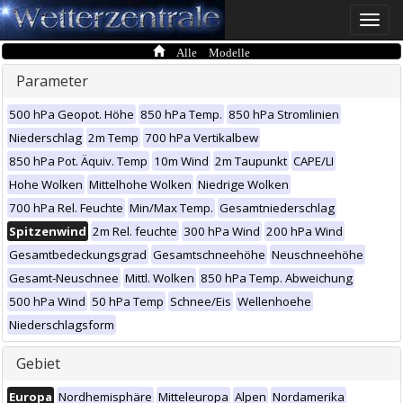
Toggle
naviga
Alle Modelle
Parameter
500 hPa Geopot. Höhe
850 hPa Temp.
850 hPa Stromlinien
Niederschlag
2m Temp
700 hPa Vertikalbew
850 hPa Pot. Äquiv. Temp
10m Wind
2m Taupunkt
CAPE/LI
Hohe Wolken
Mittelhohe Wolken
Niedrige Wolken
700 hPa Rel. Feuchte
Min/Max Temp.
Gesamtniederschlag
Spitzenwind
2m Rel. feuchte
300 hPa Wind
200 hPa Wind
Gesamtbedeckungsgrad
Gesamtschneehöhe
Neuschneehöhe
Gesamt-Neuschnee
Mittl. Wolken
850 hPa Temp. Abweichung
500 hPa Wind
50 hPa Temp
Schnee/Eis
Wellenhoehe
Niederschlagsform
Gebiet
Europa
Nordhemisphäre
Mitteleuropa
Alpen
Nordamerika