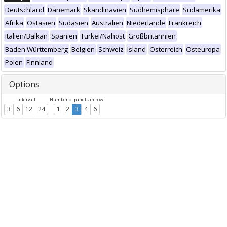
Deutschland
Dänemark
Skandinavien
Südhemisphäre
Südamerika
Afrika
Ostasien
Südasien
Australien
Niederlande
Frankreich
Italien/Balkan
Spanien
Türkei/Nahost
Großbritannien
Baden Württemberg
Belgien
Schweiz
Island
Österreich
Osteuropa
Polen
Finnland
Options
Intervall
Number of panels in row
3
6
12
24
1
2
3
4
6