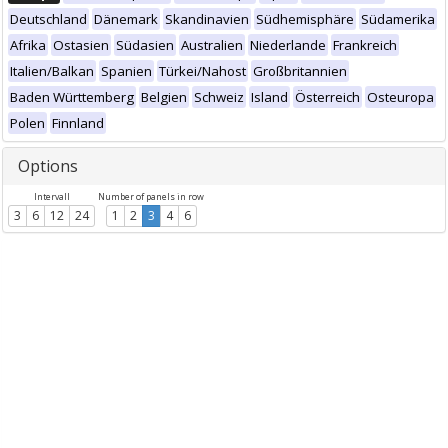
Deutschland
Dänemark
Skandinavien
Südhemisphäre
Südamerika
Afrika
Ostasien
Südasien
Australien
Niederlande
Frankreich
Italien/Balkan
Spanien
Türkei/Nahost
Großbritannien
Baden Württemberg
Belgien
Schweiz
Island
Österreich
Osteuropa
Polen
Finnland
Options
Intervall
Number of panels in row
3
6
12
24
1
2
3
4
6