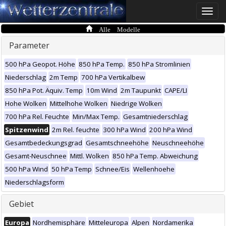
Toggle
naviga
Alle Modelle
Parameter
500 hPa Geopot. Höhe
850 hPa Temp.
850 hPa Stromlinien
Niederschlag
2m Temp
700 hPa Vertikalbew
850 hPa Pot. Äquiv. Temp
10m Wind
2m Taupunkt
CAPE/LI
Hohe Wolken
Mittelhohe Wolken
Niedrige Wolken
700 hPa Rel. Feuchte
Min/Max Temp.
Gesamtniederschlag
Spitzenwind
2m Rel. feuchte
300 hPa Wind
200 hPa Wind
Gesamtbedeckungsgrad
Gesamtschneehöhe
Neuschneehöhe
Gesamt-Neuschnee
Mittl. Wolken
850 hPa Temp. Abweichung
500 hPa Wind
50 hPa Temp
Schnee/Eis
Wellenhoehe
Niederschlagsform
Gebiet
Europa
Nordhemisphäre
Mitteleuropa
Alpen
Nordamerika