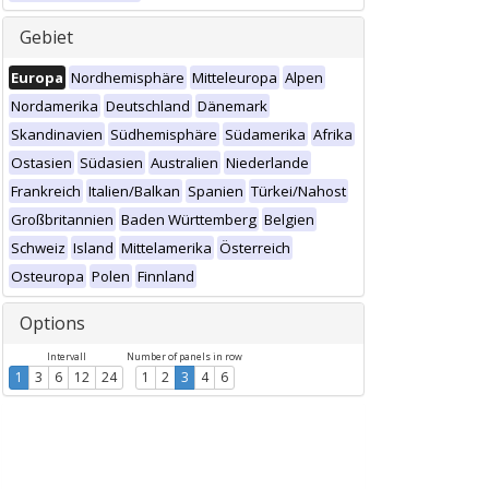
Gebiet
Europa
Nordhemisphäre
Mitteleuropa
Alpen
Nordamerika
Deutschland
Dänemark
Skandinavien
Südhemisphäre
Südamerika
Afrika
Ostasien
Südasien
Australien
Niederlande
Frankreich
Italien/Balkan
Spanien
Türkei/Nahost
Großbritannien
Baden Württemberg
Belgien
Schweiz
Island
Mittelamerika
Österreich
Osteuropa
Polen
Finnland
Options
Intervall
Number of panels in row
1
3
6
12
24
1
2
3
4
6