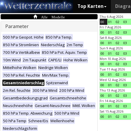
Top Karten
Diagr
Alle Modelle
Thu 6 Aug 2026
00
01
02
03
Parameter
Fri 7 Aug 2026
00
01
02
03
500 hPa Geopot. Höhe
850 hPa Temp.
Sat 8 Aug 2026
00
01
02
03
850 hPa Stromlinien
Niederschlag
2m Temp
Sun 9 Aug 2026
700 hPa Vertikalbew
850 hPa Pot. Äquiv. Temp
00
01
02
03
Mon 10 Aug 2026
10m Wind
2m Taupunkt
CAPE/LI
Hohe Wolken
00
01
02
03
Mittelhohe Wolken
Niedrige Wolken
Tue 11 Aug 2026
00
01
02
03
700 hPa Rel. Feuchte
Min/Max Temp.
Wed 12 Aug 2026
Gesamtniederschlag
Spitzenwind
00
01
02
03
2m Rel. feuchte
300 hPa Wind
200 hPa Wind
Thu 13 Aug 2026
00
01
02
03
Gesamtbedeckungsgrad
Gesamtschneehöhe
Fri 14 Aug 2026
Neuschneehöhe
Gesamt-Neuschnee
Mittl. Wolken
00
01
02
03
Sat 15 Aug 2026
850 hPa Temp. Abweichung
500 hPa Wind
00
01
02
03
50 hPa Temp
Schnee/Eis
Wellenhoehe
Niederschlagsform