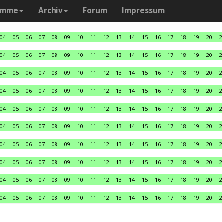
amme
Archiv
Forum
Impressum
04
05
06
07
08
09
10
11
12
13
14
15
16
17
18
19
20
2
04
05
06
07
08
09
10
11
12
13
14
15
16
17
18
19
20
2
04
05
06
07
08
09
10
11
12
13
14
15
16
17
18
19
20
2
04
05
06
07
08
09
10
11
12
13
14
15
16
17
18
19
20
2
04
05
06
07
08
09
10
11
12
13
14
15
16
17
18
19
20
2
04
05
06
07
08
09
10
11
12
13
14
15
16
17
18
19
20
2
04
05
06
07
08
09
10
11
12
13
14
15
16
17
18
19
20
2
04
05
06
07
08
09
10
11
12
13
14
15
16
17
18
19
20
2
04
05
06
07
08
09
10
11
12
13
14
15
16
17
18
19
20
2
04
05
06
07
08
09
10
11
12
13
14
15
16
17
18
19
20
2