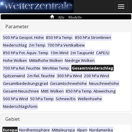
Toggle
naviga
Alle Modelle
Parameter
500 hPa Geopot. Höhe
850 hPa Temp.
850 hPa Stromlinien
Niederschlag
2m Temp
700 hPa Vertikalbew
850 hPa Pot. Äquiv. Temp
10m Wind
2m Taupunkt
CAPE/LI
Hohe Wolken
Mittelhohe Wolken
Niedrige Wolken
700 hPa Rel. Feuchte
Min/Max Temp.
Gesamtniederschlag
Spitzenwind
2m Rel. feuchte
300 hPa Wind
200 hPa Wind
Gesamtbedeckungsgrad
Gesamtschneehöhe
Neuschneehöhe
Gesamt-Neuschnee
Mittl. Wolken
850 hPa Temp. Abweichung
500 hPa Wind
50 hPa Temp
Schnee/Eis
Wellenhoehe
Niederschlagsform
Gebiet
Europa
Nordhemisphäre
Mitteleuropa
Alpen
Nordamerika