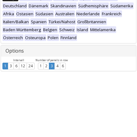
Deutschland
Dänemark
Skandinavien
Südhemisphäre
Südamerika
Afrika
Ostasien
Südasien
Australien
Niederlande
Frankreich
Italien/Balkan
Spanien
Türkei/Nahost
Großbritannien
Baden Württemberg
Belgien
Schweiz
Island
Mittelamerika
Österreich
Osteuropa
Polen
Finnland
Options
Intervall
Number of panels in row
1
3
6
12
24
1
2
3
4
6