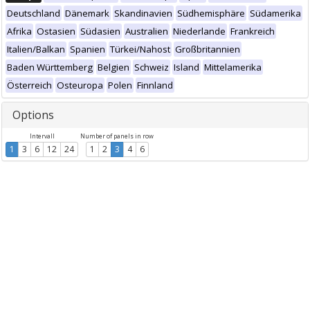
Deutschland
Dänemark
Skandinavien
Südhemisphäre
Südamerika
Afrika
Ostasien
Südasien
Australien
Niederlande
Frankreich
Italien/Balkan
Spanien
Türkei/Nahost
Großbritannien
Baden Württemberg
Belgien
Schweiz
Island
Mittelamerika
Österreich
Osteuropa
Polen
Finnland
Options
Intervall
Number of panels in row
1
3
6
12
24
1
2
3
4
6