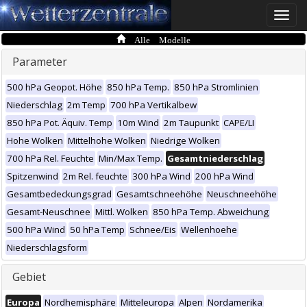
Toggle
naviga
Alle Modelle
Parameter
500 hPa Geopot. Höhe
850 hPa Temp.
850 hPa Stromlinien
Niederschlag
2m Temp
700 hPa Vertikalbew
850 hPa Pot. Äquiv. Temp
10m Wind
2m Taupunkt
CAPE/LI
Hohe Wolken
Mittelhohe Wolken
Niedrige Wolken
700 hPa Rel. Feuchte
Min/Max Temp.
Gesamtniederschlag
Spitzenwind
2m Rel. feuchte
300 hPa Wind
200 hPa Wind
Gesamtbedeckungsgrad
Gesamtschneehöhe
Neuschneehöhe
Gesamt-Neuschnee
Mittl. Wolken
850 hPa Temp. Abweichung
500 hPa Wind
50 hPa Temp
Schnee/Eis
Wellenhoehe
Niederschlagsform
Gebiet
Europa
Nordhemisphäre
Mitteleuropa
Alpen
Nordamerika