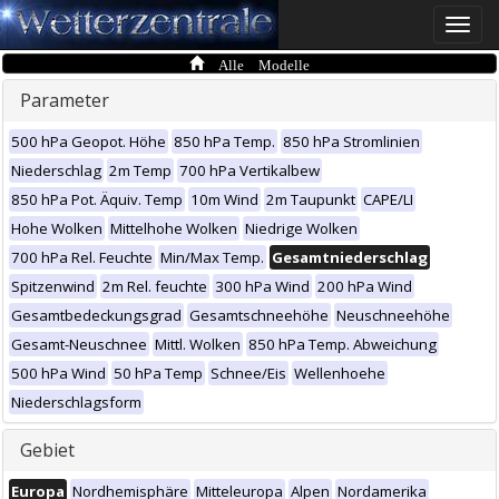
Toggle
naviga
Alle Modelle
Parameter
500 hPa Geopot. Höhe
850 hPa Temp.
850 hPa Stromlinien
Niederschlag
2m Temp
700 hPa Vertikalbew
850 hPa Pot. Äquiv. Temp
10m Wind
2m Taupunkt
CAPE/LI
Hohe Wolken
Mittelhohe Wolken
Niedrige Wolken
700 hPa Rel. Feuchte
Min/Max Temp.
Gesamtniederschlag
Spitzenwind
2m Rel. feuchte
300 hPa Wind
200 hPa Wind
Gesamtbedeckungsgrad
Gesamtschneehöhe
Neuschneehöhe
Gesamt-Neuschnee
Mittl. Wolken
850 hPa Temp. Abweichung
500 hPa Wind
50 hPa Temp
Schnee/Eis
Wellenhoehe
Niederschlagsform
Gebiet
Europa
Nordhemisphäre
Mitteleuropa
Alpen
Nordamerika