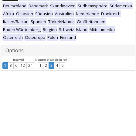
Deutschland
Dänemark
Skandinavien
Südhemisphäre
Südamerika
Afrika
Ostasien
Südasien
Australien
Niederlande
Frankreich
Italien/Balkan
Spanien
Türkei/Nahost
Großbritannien
Baden Württemberg
Belgien
Schweiz
Island
Mittelamerika
Österreich
Osteuropa
Polen
Finnland
Options
Intervall
Number of panels in row
1
3
6
12
24
1
2
3
4
6