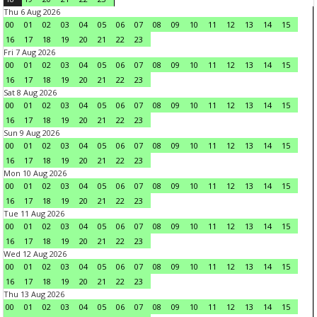
Thu 6 Aug 2026
00
01
02
03
04
05
06
07
08
09
10
11
12
13
14
15
16
17
18
19
20
21
22
23
Fri 7 Aug 2026
00
01
02
03
04
05
06
07
08
09
10
11
12
13
14
15
16
17
18
19
20
21
22
23
Sat 8 Aug 2026
00
01
02
03
04
05
06
07
08
09
10
11
12
13
14
15
16
17
18
19
20
21
22
23
Sun 9 Aug 2026
00
01
02
03
04
05
06
07
08
09
10
11
12
13
14
15
16
17
18
19
20
21
22
23
Mon 10 Aug 2026
00
01
02
03
04
05
06
07
08
09
10
11
12
13
14
15
16
17
18
19
20
21
22
23
Tue 11 Aug 2026
00
01
02
03
04
05
06
07
08
09
10
11
12
13
14
15
16
17
18
19
20
21
22
23
Wed 12 Aug 2026
00
01
02
03
04
05
06
07
08
09
10
11
12
13
14
15
16
17
18
19
20
21
22
23
Thu 13 Aug 2026
00
01
02
03
04
05
06
07
08
09
10
11
12
13
14
15