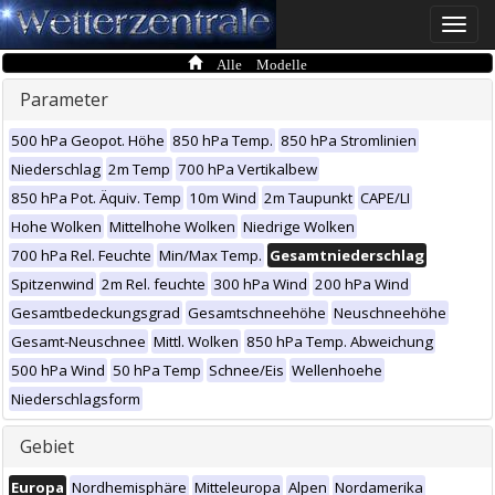
Toggle
naviga
Alle Modelle
Parameter
500 hPa Geopot. Höhe
850 hPa Temp.
850 hPa Stromlinien
Niederschlag
2m Temp
700 hPa Vertikalbew
850 hPa Pot. Äquiv. Temp
10m Wind
2m Taupunkt
CAPE/LI
Hohe Wolken
Mittelhohe Wolken
Niedrige Wolken
700 hPa Rel. Feuchte
Min/Max Temp.
Gesamtniederschlag
Spitzenwind
2m Rel. feuchte
300 hPa Wind
200 hPa Wind
Gesamtbedeckungsgrad
Gesamtschneehöhe
Neuschneehöhe
Gesamt-Neuschnee
Mittl. Wolken
850 hPa Temp. Abweichung
500 hPa Wind
50 hPa Temp
Schnee/Eis
Wellenhoehe
Niederschlagsform
Gebiet
Europa
Nordhemisphäre
Mitteleuropa
Alpen
Nordamerika