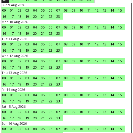
Sun 9 Aug 2026
00
01
02
03
04
05
06
07
08
09
10
11
12
13
14
15
16
17
18
19
20
21
22
23
Mon 10 Aug 2026
00
01
02
03
04
05
06
07
08
09
10
11
12
13
14
15
16
17
18
19
20
21
22
23
Tue 11 Aug 2026
00
01
02
03
04
05
06
07
08
09
10
11
12
13
14
15
16
17
18
19
20
21
22
23
Wed 12 Aug 2026
00
01
02
03
04
05
06
07
08
09
10
11
12
13
14
15
16
17
18
19
20
21
22
23
Thu 13 Aug 2026
00
01
02
03
04
05
06
07
08
09
10
11
12
13
14
15
16
17
18
19
20
21
22
23
Fri 14 Aug 2026
00
01
02
03
04
05
06
07
08
09
10
11
12
13
14
15
16
17
18
19
20
21
22
23
Sat 15 Aug 2026
00
01
02
03
04
05
06
07
08
09
10
11
12
13
14
15
16
17
18
19
20
21
22
23
Sun 16 Aug 2026
00
01
02
03
04
05
06
07
08
09
10
11
12
13
14
15