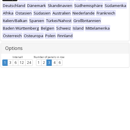
Deutschland
Dänemark
Skandinavien
Südhemisphäre
Südamerika
Afrika
Ostasien
Südasien
Australien
Niederlande
Frankreich
Italien/Balkan
Spanien
Türkei/Nahost
Großbritannien
Baden Württemberg
Belgien
Schweiz
Island
Mittelamerika
Österreich
Osteuropa
Polen
Finnland
Options
Intervall
Number of panels in row
1
3
6
12
24
1
2
3
4
6