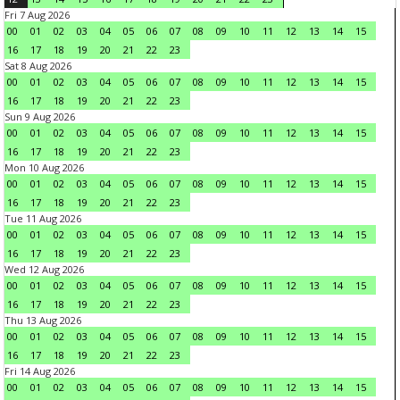
Fri 7 Aug 2026
00
01
02
03
04
05
06
07
08
09
10
11
12
13
14
15
16
17
18
19
20
21
22
23
Sat 8 Aug 2026
00
01
02
03
04
05
06
07
08
09
10
11
12
13
14
15
16
17
18
19
20
21
22
23
Sun 9 Aug 2026
00
01
02
03
04
05
06
07
08
09
10
11
12
13
14
15
16
17
18
19
20
21
22
23
Mon 10 Aug 2026
00
01
02
03
04
05
06
07
08
09
10
11
12
13
14
15
16
17
18
19
20
21
22
23
Tue 11 Aug 2026
00
01
02
03
04
05
06
07
08
09
10
11
12
13
14
15
16
17
18
19
20
21
22
23
Wed 12 Aug 2026
00
01
02
03
04
05
06
07
08
09
10
11
12
13
14
15
16
17
18
19
20
21
22
23
Thu 13 Aug 2026
00
01
02
03
04
05
06
07
08
09
10
11
12
13
14
15
16
17
18
19
20
21
22
23
Fri 14 Aug 2026
00
01
02
03
04
05
06
07
08
09
10
11
12
13
14
15