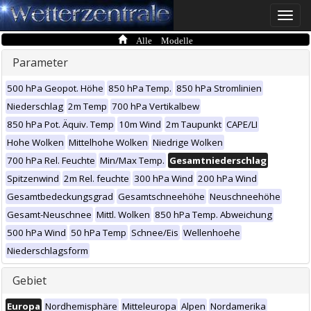
Toggle
naviga
Alle Modelle
Parameter
500 hPa Geopot. Höhe
850 hPa Temp.
850 hPa Stromlinien
Niederschlag
2m Temp
700 hPa Vertikalbew
850 hPa Pot. Äquiv. Temp
10m Wind
2m Taupunkt
CAPE/LI
Hohe Wolken
Mittelhohe Wolken
Niedrige Wolken
700 hPa Rel. Feuchte
Min/Max Temp.
Gesamtniederschlag
Spitzenwind
2m Rel. feuchte
300 hPa Wind
200 hPa Wind
Gesamtbedeckungsgrad
Gesamtschneehöhe
Neuschneehöhe
Gesamt-Neuschnee
Mittl. Wolken
850 hPa Temp. Abweichung
500 hPa Wind
50 hPa Temp
Schnee/Eis
Wellenhoehe
Niederschlagsform
Gebiet
Europa
Nordhemisphäre
Mitteleuropa
Alpen
Nordamerika