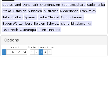
Deutschland
Dänemark
Skandinavien
Südhemisphäre
Südamerika
Afrika
Ostasien
Südasien
Australien
Niederlande
Frankreich
Italien/Balkan
Spanien
Türkei/Nahost
Großbritannien
Baden Württemberg
Belgien
Schweiz
Island
Mittelamerika
Österreich
Osteuropa
Polen
Finnland
Options
Intervall
Number of panels in row
1
3
6
12
24
1
2
3
4
6