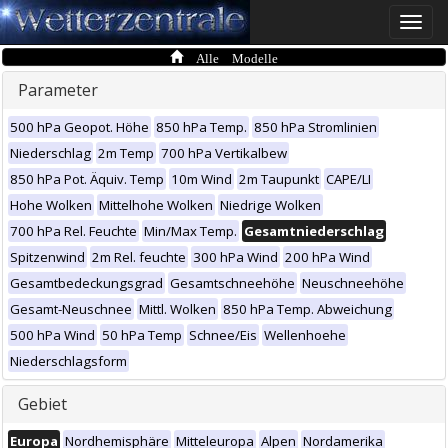
Toggle
naviga
Alle Modelle
Parameter
500 hPa Geopot. Höhe
850 hPa Temp.
850 hPa Stromlinien
Niederschlag
2m Temp
700 hPa Vertikalbew
850 hPa Pot. Äquiv. Temp
10m Wind
2m Taupunkt
CAPE/LI
Hohe Wolken
Mittelhohe Wolken
Niedrige Wolken
700 hPa Rel. Feuchte
Min/Max Temp.
Gesamtniederschlag
Spitzenwind
2m Rel. feuchte
300 hPa Wind
200 hPa Wind
Gesamtbedeckungsgrad
Gesamtschneehöhe
Neuschneehöhe
Gesamt-Neuschnee
Mittl. Wolken
850 hPa Temp. Abweichung
500 hPa Wind
50 hPa Temp
Schnee/Eis
Wellenhoehe
Niederschlagsform
Gebiet
Europa
Nordhemisphäre
Mitteleuropa
Alpen
Nordamerika