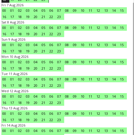
Fri 7 Aug 2026
00
01
02
03
04
05
06
07
08
09
10
11
12
13
14
15
16
17
18
19
20
21
22
23
Sat 8 Aug 2026
00
01
02
03
04
05
06
07
08
09
10
11
12
13
14
15
16
17
18
19
20
21
22
23
Sun 9 Aug 2026
00
01
02
03
04
05
06
07
08
09
10
11
12
13
14
15
16
17
18
19
20
21
22
23
Mon 10 Aug 2026
00
01
02
03
04
05
06
07
08
09
10
11
12
13
14
15
16
17
18
19
20
21
22
23
Tue 11 Aug 2026
00
01
02
03
04
05
06
07
08
09
10
11
12
13
14
15
16
17
18
19
20
21
22
23
Wed 12 Aug 2026
00
01
02
03
04
05
06
07
08
09
10
11
12
13
14
15
16
17
18
19
20
21
22
23
Thu 13 Aug 2026
00
01
02
03
04
05
06
07
08
09
10
11
12
13
14
15
16
17
18
19
20
21
22
23
Fri 14 Aug 2026
00
01
02
03
04
05
06
07
08
09
10
11
12
13
14
15