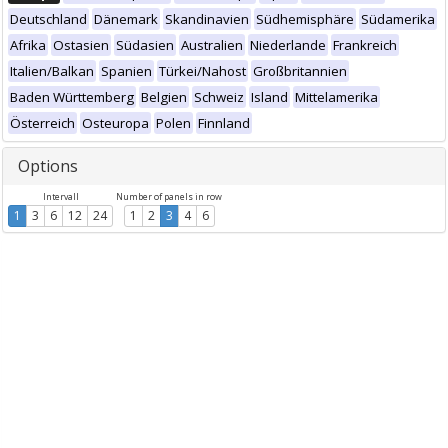
Deutschland
Dänemark
Skandinavien
Südhemisphäre
Südamerika
Afrika
Ostasien
Südasien
Australien
Niederlande
Frankreich
Italien/Balkan
Spanien
Türkei/Nahost
Großbritannien
Baden Württemberg
Belgien
Schweiz
Island
Mittelamerika
Österreich
Osteuropa
Polen
Finnland
Options
Intervall
Number of panels in row
1
3
6
12
24
1
2
3
4
6