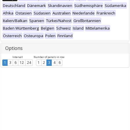
Deutschland
Dänemark
Skandinavien
Südhemisphäre
Südamerika
Afrika
Ostasien
Südasien
Australien
Niederlande
Frankreich
Italien/Balkan
Spanien
Türkei/Nahost
Großbritannien
Baden Württemberg
Belgien
Schweiz
Island
Mittelamerika
Österreich
Osteuropa
Polen
Finnland
Options
Intervall
Number of panels in row
1
3
6
12
24
1
2
3
4
6