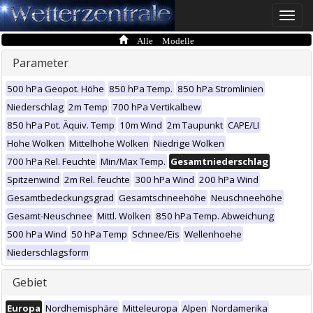
Toggle
naviga
Alle Modelle
Parameter
500 hPa Geopot. Höhe
850 hPa Temp.
850 hPa Stromlinien
Niederschlag
2m Temp
700 hPa Vertikalbew
850 hPa Pot. Äquiv. Temp
10m Wind
2m Taupunkt
CAPE/LI
Hohe Wolken
Mittelhohe Wolken
Niedrige Wolken
700 hPa Rel. Feuchte
Min/Max Temp.
Gesamtniederschlag
Spitzenwind
2m Rel. feuchte
300 hPa Wind
200 hPa Wind
Gesamtbedeckungsgrad
Gesamtschneehöhe
Neuschneehöhe
Gesamt-Neuschnee
Mittl. Wolken
850 hPa Temp. Abweichung
500 hPa Wind
50 hPa Temp
Schnee/Eis
Wellenhoehe
Niederschlagsform
Gebiet
Europa
Nordhemisphäre
Mitteleuropa
Alpen
Nordamerika