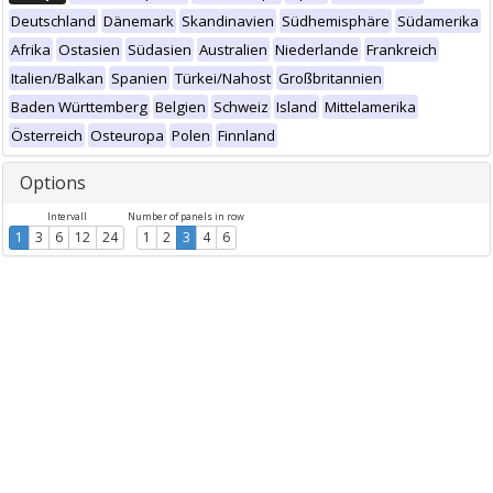
Deutschland
Dänemark
Skandinavien
Südhemisphäre
Südamerika
Afrika
Ostasien
Südasien
Australien
Niederlande
Frankreich
Italien/Balkan
Spanien
Türkei/Nahost
Großbritannien
Baden Württemberg
Belgien
Schweiz
Island
Mittelamerika
Österreich
Osteuropa
Polen
Finnland
Options
Intervall
Number of panels in row
1
3
6
12
24
1
2
3
4
6