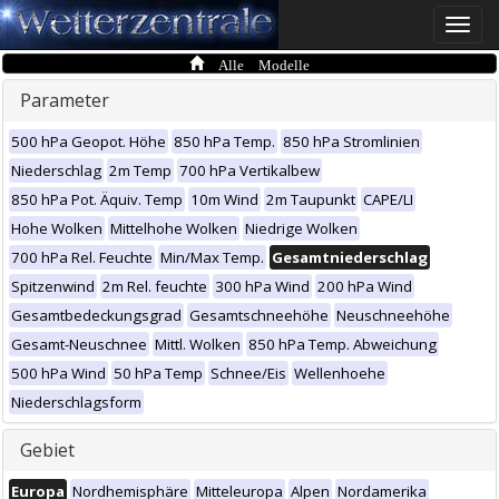
Toggle
naviga
Alle Modelle
Parameter
500 hPa Geopot. Höhe
850 hPa Temp.
850 hPa Stromlinien
Niederschlag
2m Temp
700 hPa Vertikalbew
850 hPa Pot. Äquiv. Temp
10m Wind
2m Taupunkt
CAPE/LI
Hohe Wolken
Mittelhohe Wolken
Niedrige Wolken
700 hPa Rel. Feuchte
Min/Max Temp.
Gesamtniederschlag
Spitzenwind
2m Rel. feuchte
300 hPa Wind
200 hPa Wind
Gesamtbedeckungsgrad
Gesamtschneehöhe
Neuschneehöhe
Gesamt-Neuschnee
Mittl. Wolken
850 hPa Temp. Abweichung
500 hPa Wind
50 hPa Temp
Schnee/Eis
Wellenhoehe
Niederschlagsform
Gebiet
Europa
Nordhemisphäre
Mitteleuropa
Alpen
Nordamerika