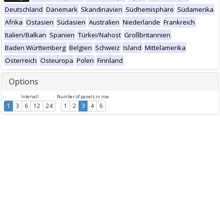
Deutschland
Dänemark
Skandinavien
Südhemisphäre
Südamerika
Afrika
Ostasien
Südasien
Australien
Niederlande
Frankreich
Italien/Balkan
Spanien
Türkei/Nahost
Großbritannien
Baden Württemberg
Belgien
Schweiz
Island
Mittelamerika
Österreich
Osteuropa
Polen
Finnland
Options
Intervall
Number of panels in row
1
3
6
12
24
1
2
3
4
6