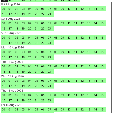
Fri 7 Aug 2026
00
01
02
03
04
05
06
07
08
09
10
11
12
13
14
15
16
17
18
19
20
21
22
23
Sat 8 Aug 2026
00
01
02
03
04
05
06
07
08
09
10
11
12
13
14
15
16
17
18
19
20
21
22
23
Sun 9 Aug 2026
00
01
02
03
04
05
06
07
08
09
10
11
12
13
14
15
16
17
18
19
20
21
22
23
Mon 10 Aug 2026
00
01
02
03
04
05
06
07
08
09
10
11
12
13
14
15
16
17
18
19
20
21
22
23
Tue 11 Aug 2026
00
01
02
03
04
05
06
07
08
09
10
11
12
13
14
15
16
17
18
19
20
21
22
23
Wed 12 Aug 2026
00
01
02
03
04
05
06
07
08
09
10
11
12
13
14
15
16
17
18
19
20
21
22
23
Thu 13 Aug 2026
00
01
02
03
04
05
06
07
08
09
10
11
12
13
14
15
16
17
18
19
20
21
22
23
Fri 14 Aug 2026
00
01
02
03
04
05
06
07
08
09
10
11
12
13
14
15