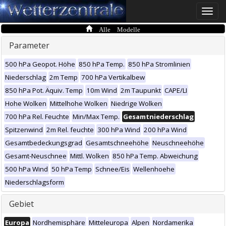
Toggle
naviga
Alle Modelle
Parameter
500 hPa Geopot. Höhe
850 hPa Temp.
850 hPa Stromlinien
Niederschlag
2m Temp
700 hPa Vertikalbew
850 hPa Pot. Äquiv. Temp
10m Wind
2m Taupunkt
CAPE/LI
Hohe Wolken
Mittelhohe Wolken
Niedrige Wolken
700 hPa Rel. Feuchte
Min/Max Temp.
Gesamtniederschlag
Spitzenwind
2m Rel. feuchte
300 hPa Wind
200 hPa Wind
Gesamtbedeckungsgrad
Gesamtschneehöhe
Neuschneehöhe
Gesamt-Neuschnee
Mittl. Wolken
850 hPa Temp. Abweichung
500 hPa Wind
50 hPa Temp
Schnee/Eis
Wellenhoehe
Niederschlagsform
Gebiet
Europa
Nordhemisphäre
Mitteleuropa
Alpen
Nordamerika