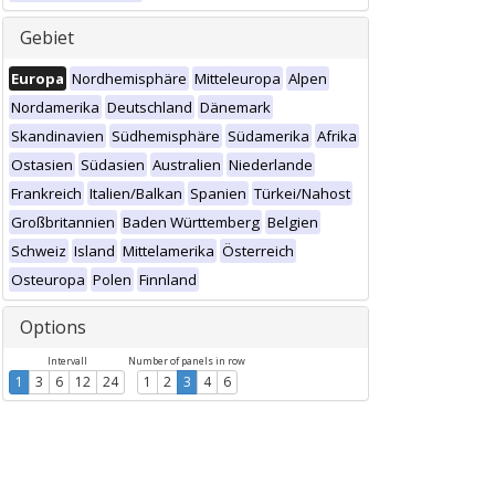
Gebiet
Europa
Nordhemisphäre
Mitteleuropa
Alpen
Nordamerika
Deutschland
Dänemark
Skandinavien
Südhemisphäre
Südamerika
Afrika
Ostasien
Südasien
Australien
Niederlande
Frankreich
Italien/Balkan
Spanien
Türkei/Nahost
Großbritannien
Baden Württemberg
Belgien
Schweiz
Island
Mittelamerika
Österreich
Osteuropa
Polen
Finnland
Options
Intervall
Number of panels in row
1
3
6
12
24
1
2
3
4
6