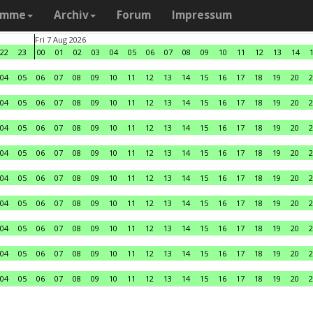
amme
Archiv
Forum
Impressum
Fri 7 Aug 2026
22
23
00
01
02
03
04
05
06
07
08
09
10
11
12
13
14
04
05
06
07
08
09
10
11
12
13
14
15
16
17
18
19
20
2
04
05
06
07
08
09
10
11
12
13
14
15
16
17
18
19
20
2
04
05
06
07
08
09
10
11
12
13
14
15
16
17
18
19
20
2
04
05
06
07
08
09
10
11
12
13
14
15
16
17
18
19
20
2
04
05
06
07
08
09
10
11
12
13
14
15
16
17
18
19
20
2
04
05
06
07
08
09
10
11
12
13
14
15
16
17
18
19
20
2
04
05
06
07
08
09
10
11
12
13
14
15
16
17
18
19
20
2
04
05
06
07
08
09
10
11
12
13
14
15
16
17
18
19
20
2
04
05
06
07
08
09
10
11
12
13
14
15
16
17
18
19
20
2