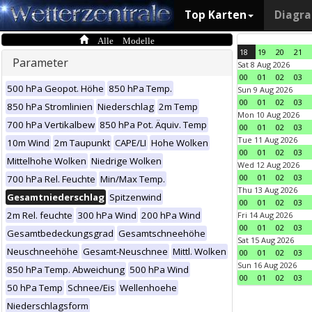
Top Karten
Diagr
Alle Modelle
18
19
20
21
Parameter
Sat 8 Aug 2026
00
01
02
03
500 hPa Geopot. Höhe
850 hPa Temp.
Sun 9 Aug 2026
00
01
02
03
850 hPa Stromlinien
Niederschlag
2m Temp
Mon 10 Aug 2026
700 hPa Vertikalbew
850 hPa Pot. Äquiv. Temp
00
01
02
03
Tue 11 Aug 2026
10m Wind
2m Taupunkt
CAPE/LI
Hohe Wolken
00
01
02
03
Mittelhohe Wolken
Niedrige Wolken
Wed 12 Aug 2026
00
01
02
03
700 hPa Rel. Feuchte
Min/Max Temp.
Thu 13 Aug 2026
Gesamtniederschlag
Spitzenwind
00
01
02
03
2m Rel. feuchte
300 hPa Wind
200 hPa Wind
Fri 14 Aug 2026
00
01
02
03
Gesamtbedeckungsgrad
Gesamtschneehöhe
Sat 15 Aug 2026
Neuschneehöhe
Gesamt-Neuschnee
Mittl. Wolken
00
01
02
03
Sun 16 Aug 2026
850 hPa Temp. Abweichung
500 hPa Wind
00
01
02
03
50 hPa Temp
Schnee/Eis
Wellenhoehe
Niederschlagsform