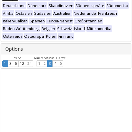
Deutschland
Dänemark
Skandinavien
Südhemisphäre
Südamerika
Afrika
Ostasien
Südasien
Australien
Niederlande
Frankreich
Italien/Balkan
Spanien
Türkei/Nahost
Großbritannien
Baden Württemberg
Belgien
Schweiz
Island
Mittelamerika
Österreich
Osteuropa
Polen
Finnland
Options
Intervall
Number of panels in row
1
3
6
12
24
1
2
3
4
6