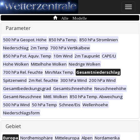
Toggle
naviga
Alle Modelle
Parameter
500 hPa Geopot. Höhe
850 hPa Temp.
850 hPa Stromlinien
Niederschlag
2m Temp
700 hPa Vertikalbew
850 hPa Pot. Äquiv. Temp
10m Wind
2m Taupunkt
CAPE/LI
Hohe Wolken
Mittelhohe Wolken
Niedrige Wolken
700 hPa Rel. Feuchte
Min/Max Temp.
Gesamtniederschlag
Spitzenwind
2m Rel. feuchte
300 hPa Wind
200 hPa Wind
Gesamtbedeckungsgrad
Gesamtschneehöhe
Neuschneehöhe
Gesamt-Neuschnee
Mittl. Wolken
850 hPa Temp. Abweichung
500 hPa Wind
50 hPa Temp
Schnee/Eis
Wellenhoehe
Niederschlagsform
Gebiet
Europa
Nordhemisphäre
Mitteleuropa
Alpen
Nordamerika