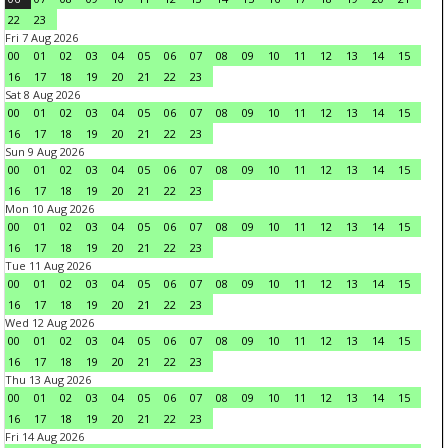
22
23
Fri 7 Aug 2026
00
01
02
03
04
05
06
07
08
09
10
11
12
13
14
15
16
17
18
19
20
21
22
23
Sat 8 Aug 2026
00
01
02
03
04
05
06
07
08
09
10
11
12
13
14
15
16
17
18
19
20
21
22
23
Sun 9 Aug 2026
00
01
02
03
04
05
06
07
08
09
10
11
12
13
14
15
16
17
18
19
20
21
22
23
Mon 10 Aug 2026
00
01
02
03
04
05
06
07
08
09
10
11
12
13
14
15
16
17
18
19
20
21
22
23
Tue 11 Aug 2026
00
01
02
03
04
05
06
07
08
09
10
11
12
13
14
15
16
17
18
19
20
21
22
23
Wed 12 Aug 2026
00
01
02
03
04
05
06
07
08
09
10
11
12
13
14
15
16
17
18
19
20
21
22
23
Thu 13 Aug 2026
00
01
02
03
04
05
06
07
08
09
10
11
12
13
14
15
16
17
18
19
20
21
22
23
Fri 14 Aug 2026