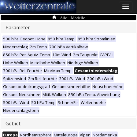
Toggle
naviga
Alle Modelle
Parameter
500 hPa Geopot. Höhe
850 hPa Temp.
850 hPa Stromlinien
Niederschlag
2m Temp
700 hPa Vertikalbew
850 hPa Pot. Äquiv. Temp
10m Wind
2m Taupunkt
CAPE/LI
Hohe Wolken
Mittelhohe Wolken
Niedrige Wolken
700 hPa Rel. Feuchte
Min/Max Temp.
Gesamtniederschlag
Spitzenwind
2m Rel. feuchte
300 hPa Wind
200 hPa Wind
Gesamtbedeckungsgrad
Gesamtschneehöhe
Neuschneehöhe
Gesamt-Neuschnee
Mittl. Wolken
850 hPa Temp. Abweichung
500 hPa Wind
50 hPa Temp
Schnee/Eis
Wellenhoehe
Niederschlagsform
Gebiet
Europa
Nordhemisphäre
Mitteleuropa
Alpen
Nordamerika