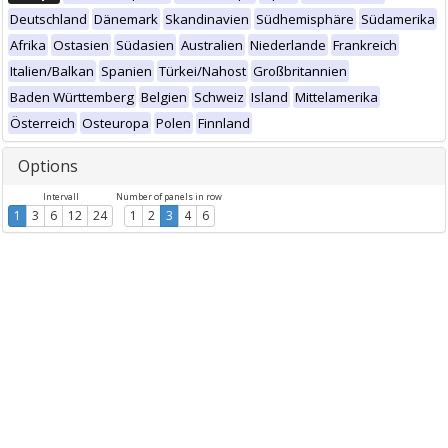
Deutschland
Dänemark
Skandinavien
Südhemisphäre
Südamerika
Afrika
Ostasien
Südasien
Australien
Niederlande
Frankreich
Italien/Balkan
Spanien
Türkei/Nahost
Großbritannien
Baden Württemberg
Belgien
Schweiz
Island
Mittelamerika
Österreich
Osteuropa
Polen
Finnland
Options
Intervall
Number of panels in row
1
3
6
12
24
1
2
3
4
6