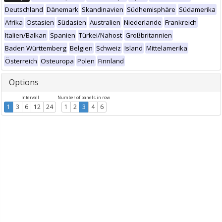
Deutschland
Dänemark
Skandinavien
Südhemisphäre
Südamerika
Afrika
Ostasien
Südasien
Australien
Niederlande
Frankreich
Italien/Balkan
Spanien
Türkei/Nahost
Großbritannien
Baden Württemberg
Belgien
Schweiz
Island
Mittelamerika
Österreich
Osteuropa
Polen
Finnland
Options
Intervall
Number of panels in row
1
3
6
12
24
1
2
3
4
6