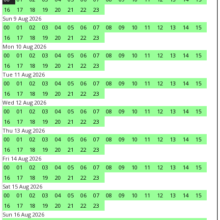
16
17
18
19
20
21
22
23
Sun 9 Aug 2026
00
01
02
03
04
05
06
07
08
09
10
11
12
13
14
15
16
17
18
19
20
21
22
23
Mon 10 Aug 2026
00
01
02
03
04
05
06
07
08
09
10
11
12
13
14
15
16
17
18
19
20
21
22
23
Tue 11 Aug 2026
00
01
02
03
04
05
06
07
08
09
10
11
12
13
14
15
16
17
18
19
20
21
22
23
Wed 12 Aug 2026
00
01
02
03
04
05
06
07
08
09
10
11
12
13
14
15
16
17
18
19
20
21
22
23
Thu 13 Aug 2026
00
01
02
03
04
05
06
07
08
09
10
11
12
13
14
15
16
17
18
19
20
21
22
23
Fri 14 Aug 2026
00
01
02
03
04
05
06
07
08
09
10
11
12
13
14
15
16
17
18
19
20
21
22
23
Sat 15 Aug 2026
00
01
02
03
04
05
06
07
08
09
10
11
12
13
14
15
16
17
18
19
20
21
22
23
Sun 16 Aug 2026