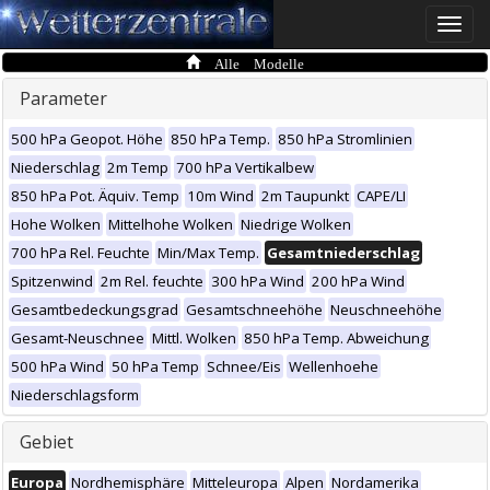
Toggle
naviga
Alle Modelle
Parameter
500 hPa Geopot. Höhe
850 hPa Temp.
850 hPa Stromlinien
Niederschlag
2m Temp
700 hPa Vertikalbew
850 hPa Pot. Äquiv. Temp
10m Wind
2m Taupunkt
CAPE/LI
Hohe Wolken
Mittelhohe Wolken
Niedrige Wolken
700 hPa Rel. Feuchte
Min/Max Temp.
Gesamtniederschlag
Spitzenwind
2m Rel. feuchte
300 hPa Wind
200 hPa Wind
Gesamtbedeckungsgrad
Gesamtschneehöhe
Neuschneehöhe
Gesamt-Neuschnee
Mittl. Wolken
850 hPa Temp. Abweichung
500 hPa Wind
50 hPa Temp
Schnee/Eis
Wellenhoehe
Niederschlagsform
Gebiet
Europa
Nordhemisphäre
Mitteleuropa
Alpen
Nordamerika