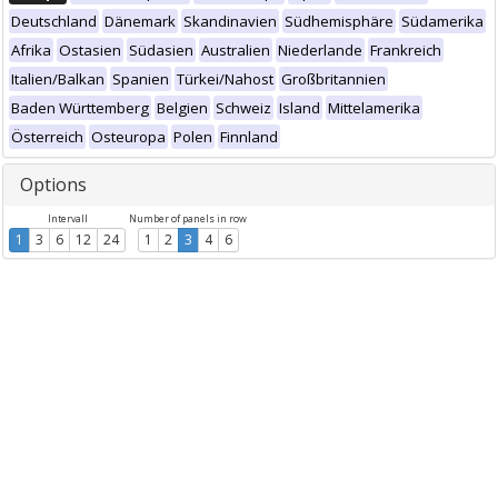
Deutschland
Dänemark
Skandinavien
Südhemisphäre
Südamerika
Afrika
Ostasien
Südasien
Australien
Niederlande
Frankreich
Italien/Balkan
Spanien
Türkei/Nahost
Großbritannien
Baden Württemberg
Belgien
Schweiz
Island
Mittelamerika
Österreich
Osteuropa
Polen
Finnland
Options
Intervall
Number of panels in row
1
3
6
12
24
1
2
3
4
6