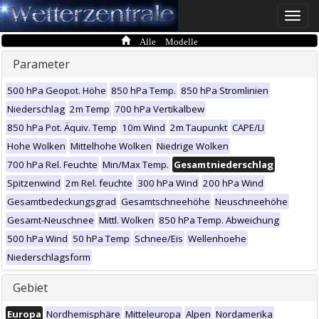
Toggle
naviga
Alle Modelle
Parameter
500 hPa Geopot. Höhe
850 hPa Temp.
850 hPa Stromlinien
Niederschlag
2m Temp
700 hPa Vertikalbew
850 hPa Pot. Äquiv. Temp
10m Wind
2m Taupunkt
CAPE/LI
Hohe Wolken
Mittelhohe Wolken
Niedrige Wolken
700 hPa Rel. Feuchte
Min/Max Temp.
Gesamtniederschlag
Spitzenwind
2m Rel. feuchte
300 hPa Wind
200 hPa Wind
Gesamtbedeckungsgrad
Gesamtschneehöhe
Neuschneehöhe
Gesamt-Neuschnee
Mittl. Wolken
850 hPa Temp. Abweichung
500 hPa Wind
50 hPa Temp
Schnee/Eis
Wellenhoehe
Niederschlagsform
Gebiet
Europa
Nordhemisphäre
Mitteleuropa
Alpen
Nordamerika