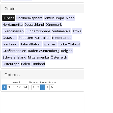
Gebiet
Europa
Nordhemisphäre
Mitteleuropa
Alpen
Nordamerika
Deutschland
Dänemark
Skandinavien
Südhemisphäre
Südamerika
Afrika
Ostasien
Südasien
Australien
Niederlande
Frankreich
Italien/Balkan
Spanien
Türkei/Nahost
Großbritannien
Baden Württemberg
Belgien
Schweiz
Island
Mittelamerika
Österreich
Osteuropa
Polen
Finnland
Options
Intervall
Number of panels in row
1
3
6
12
24
1
2
3
4
6