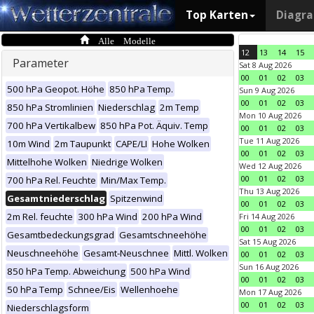
Top Karten
Diagr
Alle Modelle
12
13
14
15
Parameter
Sat 8 Aug 2026
00
01
02
03
500 hPa Geopot. Höhe
850 hPa Temp.
Sun 9 Aug 2026
00
01
02
03
850 hPa Stromlinien
Niederschlag
2m Temp
Mon 10 Aug 2026
700 hPa Vertikalbew
850 hPa Pot. Äquiv. Temp
00
01
02
03
Tue 11 Aug 2026
10m Wind
2m Taupunkt
CAPE/LI
Hohe Wolken
00
01
02
03
Mittelhohe Wolken
Niedrige Wolken
Wed 12 Aug 2026
00
01
02
03
700 hPa Rel. Feuchte
Min/Max Temp.
Thu 13 Aug 2026
Gesamtniederschlag
Spitzenwind
00
01
02
03
2m Rel. feuchte
300 hPa Wind
200 hPa Wind
Fri 14 Aug 2026
00
01
02
03
Gesamtbedeckungsgrad
Gesamtschneehöhe
Sat 15 Aug 2026
Neuschneehöhe
Gesamt-Neuschnee
Mittl. Wolken
00
01
02
03
Sun 16 Aug 2026
850 hPa Temp. Abweichung
500 hPa Wind
00
01
02
03
50 hPa Temp
Schnee/Eis
Wellenhoehe
Mon 17 Aug 2026
00
01
02
03
Niederschlagsform