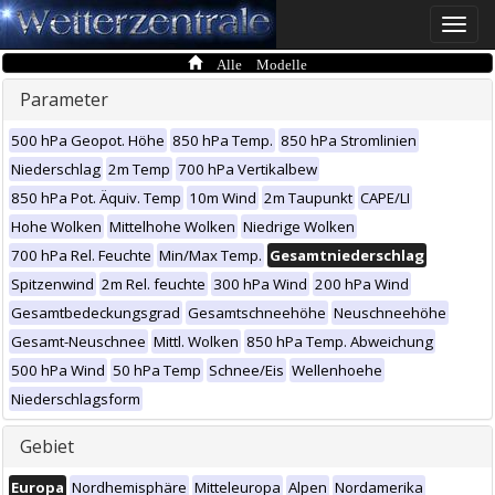
Toggle
naviga
Alle Modelle
Parameter
500 hPa Geopot. Höhe
850 hPa Temp.
850 hPa Stromlinien
Niederschlag
2m Temp
700 hPa Vertikalbew
850 hPa Pot. Äquiv. Temp
10m Wind
2m Taupunkt
CAPE/LI
Hohe Wolken
Mittelhohe Wolken
Niedrige Wolken
700 hPa Rel. Feuchte
Min/Max Temp.
Gesamtniederschlag
Spitzenwind
2m Rel. feuchte
300 hPa Wind
200 hPa Wind
Gesamtbedeckungsgrad
Gesamtschneehöhe
Neuschneehöhe
Gesamt-Neuschnee
Mittl. Wolken
850 hPa Temp. Abweichung
500 hPa Wind
50 hPa Temp
Schnee/Eis
Wellenhoehe
Niederschlagsform
Gebiet
Europa
Nordhemisphäre
Mitteleuropa
Alpen
Nordamerika