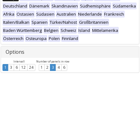
Deutschland
Dänemark
Skandinavien
Südhemisphäre
Südamerika
Afrika
Ostasien
Südasien
Australien
Niederlande
Frankreich
Italien/Balkan
Spanien
Türkei/Nahost
Großbritannien
Baden Württemberg
Belgien
Schweiz
Island
Mittelamerika
Österreich
Osteuropa
Polen
Finnland
Options
Intervall
Number of panels in row
1
3
6
12
24
1
2
3
4
6