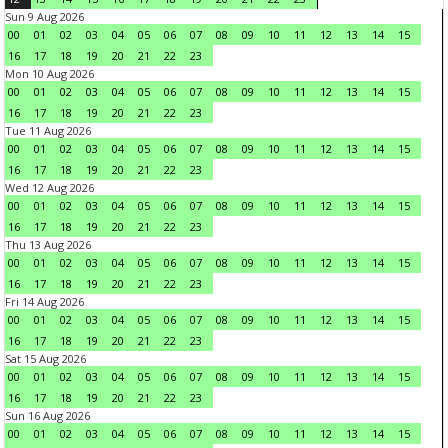
Sun 9 Aug 2026
00
01
02
03
04
05
06
07
08
09
10
11
12
13
14
15
16
17
18
19
20
21
22
23
Mon 10 Aug 2026
00
01
02
03
04
05
06
07
08
09
10
11
12
13
14
15
16
17
18
19
20
21
22
23
Tue 11 Aug 2026
00
01
02
03
04
05
06
07
08
09
10
11
12
13
14
15
16
17
18
19
20
21
22
23
Wed 12 Aug 2026
00
01
02
03
04
05
06
07
08
09
10
11
12
13
14
15
16
17
18
19
20
21
22
23
Thu 13 Aug 2026
00
01
02
03
04
05
06
07
08
09
10
11
12
13
14
15
16
17
18
19
20
21
22
23
Fri 14 Aug 2026
00
01
02
03
04
05
06
07
08
09
10
11
12
13
14
15
16
17
18
19
20
21
22
23
Sat 15 Aug 2026
00
01
02
03
04
05
06
07
08
09
10
11
12
13
14
15
16
17
18
19
20
21
22
23
Sun 16 Aug 2026
00
01
02
03
04
05
06
07
08
09
10
11
12
13
14
15