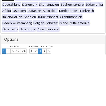
Deutschland
Dänemark
Skandinavien
Südhemisphäre
Südamerika
Afrika
Ostasien
Südasien
Australien
Niederlande
Frankreich
Italien/Balkan
Spanien
Türkei/Nahost
Großbritannien
Baden Württemberg
Belgien
Schweiz
Island
Mittelamerika
Österreich
Osteuropa
Polen
Finnland
Options
Intervall
Number of panels in row
1
3
6
12
24
1
2
3
4
6