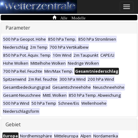
Toggle
naviga
Alle Modelle
Parameter
500 hPa Geopot. Höhe
850 hPa Temp.
850 hPa Stromlinien
Niederschlag
2m Temp
700 hPa Vertikalbew
850 hPa Pot. Äquiv. Temp
10m Wind
2m Taupunkt
CAPE/LI
Hohe Wolken
Mittelhohe Wolken
Niedrige Wolken
700 hPa Rel. Feuchte
Min/Max Temp.
Gesamtniederschlag
Spitzenwind
2m Rel. feuchte
300 hPa Wind
200 hPa Wind
Gesamtbedeckungsgrad
Gesamtschneehöhe
Neuschneehöhe
Gesamt-Neuschnee
Mittl. Wolken
850 hPa Temp. Abweichung
500 hPa Wind
50 hPa Temp
Schnee/Eis
Wellenhoehe
Niederschlagsform
Gebiet
Europa
Nordhemisphäre
Mitteleuropa
Alpen
Nordamerika