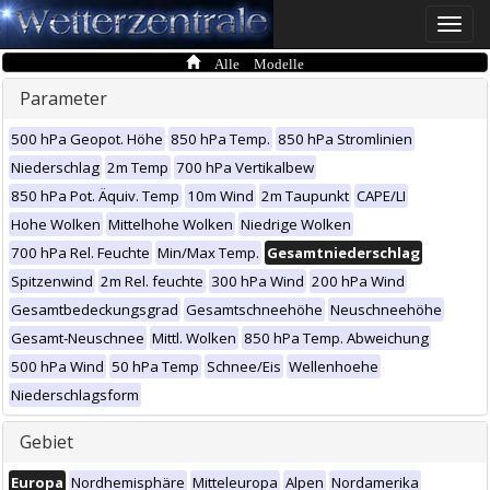
Toggle
naviga
Alle Modelle
Parameter
500 hPa Geopot. Höhe
850 hPa Temp.
850 hPa Stromlinien
Niederschlag
2m Temp
700 hPa Vertikalbew
850 hPa Pot. Äquiv. Temp
10m Wind
2m Taupunkt
CAPE/LI
Hohe Wolken
Mittelhohe Wolken
Niedrige Wolken
700 hPa Rel. Feuchte
Min/Max Temp.
Gesamtniederschlag
Spitzenwind
2m Rel. feuchte
300 hPa Wind
200 hPa Wind
Gesamtbedeckungsgrad
Gesamtschneehöhe
Neuschneehöhe
Gesamt-Neuschnee
Mittl. Wolken
850 hPa Temp. Abweichung
500 hPa Wind
50 hPa Temp
Schnee/Eis
Wellenhoehe
Niederschlagsform
Gebiet
Europa
Nordhemisphäre
Mitteleuropa
Alpen
Nordamerika