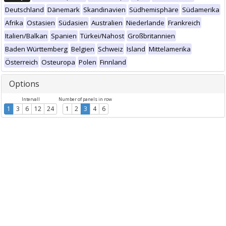
Deutschland
Dänemark
Skandinavien
Südhemisphäre
Südamerika
Afrika
Ostasien
Südasien
Australien
Niederlande
Frankreich
Italien/Balkan
Spanien
Türkei/Nahost
Großbritannien
Baden Württemberg
Belgien
Schweiz
Island
Mittelamerika
Österreich
Osteuropa
Polen
Finnland
Options
Intervall
Number of panels in row
1
3
6
12
24
1
2
3
4
6