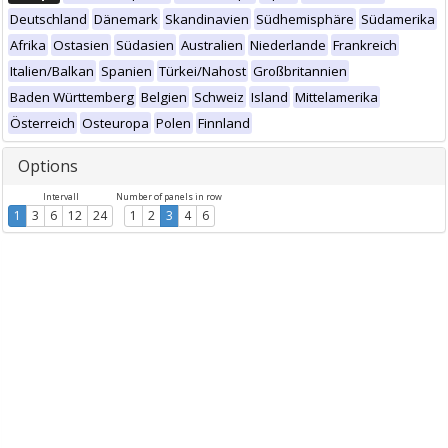
Deutschland
Dänemark
Skandinavien
Südhemisphäre
Südamerika
Afrika
Ostasien
Südasien
Australien
Niederlande
Frankreich
Italien/Balkan
Spanien
Türkei/Nahost
Großbritannien
Baden Württemberg
Belgien
Schweiz
Island
Mittelamerika
Österreich
Osteuropa
Polen
Finnland
Options
Intervall
Number of panels in row
1
3
6
12
24
1
2
3
4
6