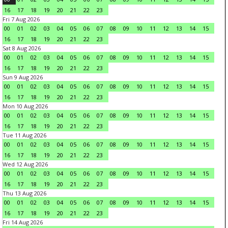
16
17
18
19
20
21
22
23
Fri 7 Aug 2026
00
01
02
03
04
05
06
07
08
09
10
11
12
13
14
15
16
17
18
19
20
21
22
23
Sat 8 Aug 2026
00
01
02
03
04
05
06
07
08
09
10
11
12
13
14
15
16
17
18
19
20
21
22
23
Sun 9 Aug 2026
00
01
02
03
04
05
06
07
08
09
10
11
12
13
14
15
16
17
18
19
20
21
22
23
Mon 10 Aug 2026
00
01
02
03
04
05
06
07
08
09
10
11
12
13
14
15
16
17
18
19
20
21
22
23
Tue 11 Aug 2026
00
01
02
03
04
05
06
07
08
09
10
11
12
13
14
15
16
17
18
19
20
21
22
23
Wed 12 Aug 2026
00
01
02
03
04
05
06
07
08
09
10
11
12
13
14
15
16
17
18
19
20
21
22
23
Thu 13 Aug 2026
00
01
02
03
04
05
06
07
08
09
10
11
12
13
14
15
16
17
18
19
20
21
22
23
Fri 14 Aug 2026