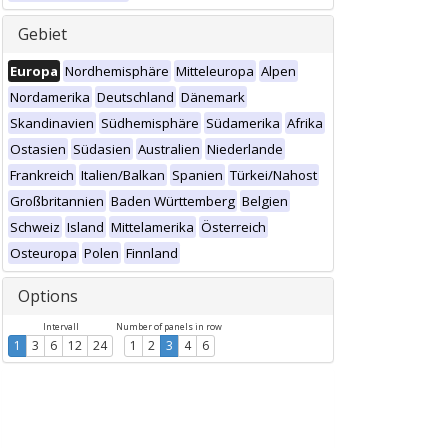
Gebiet
Europa
Nordhemisphäre
Mitteleuropa
Alpen
Nordamerika
Deutschland
Dänemark
Skandinavien
Südhemisphäre
Südamerika
Afrika
Ostasien
Südasien
Australien
Niederlande
Frankreich
Italien/Balkan
Spanien
Türkei/Nahost
Großbritannien
Baden Württemberg
Belgien
Schweiz
Island
Mittelamerika
Österreich
Osteuropa
Polen
Finnland
Options
Intervall
Number of panels in row
1
3
6
12
24
1
2
3
4
6