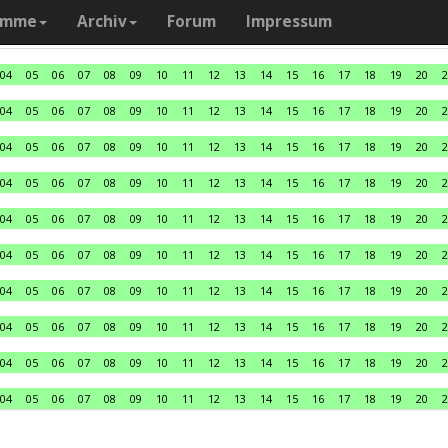
amme
Archiv
Forum
Impressum
04
05
06
07
08
09
10
11
12
13
14
15
16
17
18
19
20
2
04
05
06
07
08
09
10
11
12
13
14
15
16
17
18
19
20
2
04
05
06
07
08
09
10
11
12
13
14
15
16
17
18
19
20
2
04
05
06
07
08
09
10
11
12
13
14
15
16
17
18
19
20
2
04
05
06
07
08
09
10
11
12
13
14
15
16
17
18
19
20
2
04
05
06
07
08
09
10
11
12
13
14
15
16
17
18
19
20
2
04
05
06
07
08
09
10
11
12
13
14
15
16
17
18
19
20
2
04
05
06
07
08
09
10
11
12
13
14
15
16
17
18
19
20
2
04
05
06
07
08
09
10
11
12
13
14
15
16
17
18
19
20
2
04
05
06
07
08
09
10
11
12
13
14
15
16
17
18
19
20
2