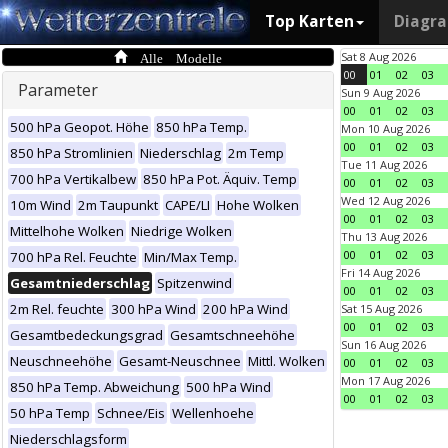
Top Karten
Diagr
Alle Modelle
Sat 8 Aug 2026
00
01
02
03
Parameter
Sun 9 Aug 2026
00
01
02
03
500 hPa Geopot. Höhe
850 hPa Temp.
Mon 10 Aug 2026
00
01
02
03
850 hPa Stromlinien
Niederschlag
2m Temp
Tue 11 Aug 2026
700 hPa Vertikalbew
850 hPa Pot. Äquiv. Temp
00
01
02
03
Wed 12 Aug 2026
10m Wind
2m Taupunkt
CAPE/LI
Hohe Wolken
00
01
02
03
Mittelhohe Wolken
Niedrige Wolken
Thu 13 Aug 2026
00
01
02
03
700 hPa Rel. Feuchte
Min/Max Temp.
Fri 14 Aug 2026
Gesamtniederschlag
Spitzenwind
00
01
02
03
2m Rel. feuchte
300 hPa Wind
200 hPa Wind
Sat 15 Aug 2026
00
01
02
03
Gesamtbedeckungsgrad
Gesamtschneehöhe
Sun 16 Aug 2026
Neuschneehöhe
Gesamt-Neuschnee
Mittl. Wolken
00
01
02
03
Mon 17 Aug 2026
850 hPa Temp. Abweichung
500 hPa Wind
00
01
02
03
50 hPa Temp
Schnee/Eis
Wellenhoehe
Niederschlagsform