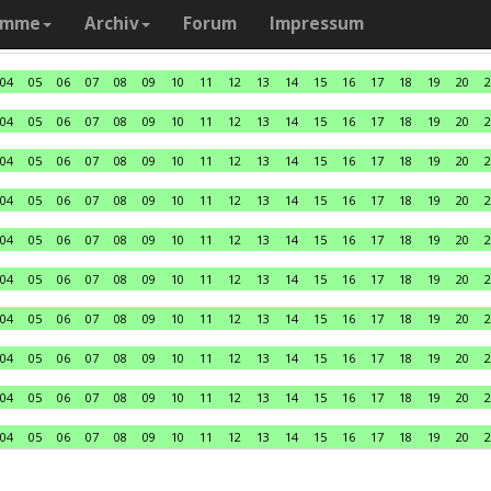
amme
Archiv
Forum
Impressum
04
05
06
07
08
09
10
11
12
13
14
15
16
17
18
19
20
2
04
05
06
07
08
09
10
11
12
13
14
15
16
17
18
19
20
2
04
05
06
07
08
09
10
11
12
13
14
15
16
17
18
19
20
2
04
05
06
07
08
09
10
11
12
13
14
15
16
17
18
19
20
2
04
05
06
07
08
09
10
11
12
13
14
15
16
17
18
19
20
2
04
05
06
07
08
09
10
11
12
13
14
15
16
17
18
19
20
2
04
05
06
07
08
09
10
11
12
13
14
15
16
17
18
19
20
2
04
05
06
07
08
09
10
11
12
13
14
15
16
17
18
19
20
2
04
05
06
07
08
09
10
11
12
13
14
15
16
17
18
19
20
2
04
05
06
07
08
09
10
11
12
13
14
15
16
17
18
19
20
2