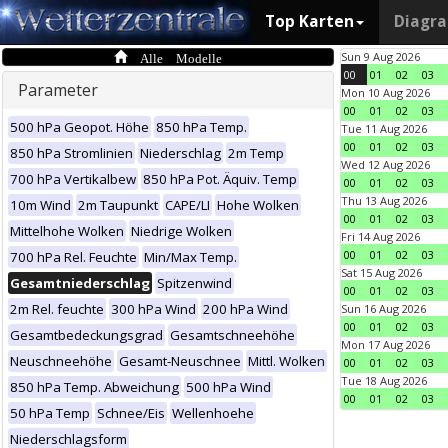
Top Karten
Diagr
Alle Modelle
Sun 9 Aug 2026
00
01
02
03
Parameter
Mon 10 Aug 2026
00
01
02
03
500 hPa Geopot. Höhe
850 hPa Temp.
Tue 11 Aug 2026
00
01
02
03
850 hPa Stromlinien
Niederschlag
2m Temp
Wed 12 Aug 2026
700 hPa Vertikalbew
850 hPa Pot. Äquiv. Temp
00
01
02
03
Thu 13 Aug 2026
10m Wind
2m Taupunkt
CAPE/LI
Hohe Wolken
00
01
02
03
Mittelhohe Wolken
Niedrige Wolken
Fri 14 Aug 2026
00
01
02
03
700 hPa Rel. Feuchte
Min/Max Temp.
Sat 15 Aug 2026
Gesamtniederschlag
Spitzenwind
00
01
02
03
2m Rel. feuchte
300 hPa Wind
200 hPa Wind
Sun 16 Aug 2026
00
01
02
03
Gesamtbedeckungsgrad
Gesamtschneehöhe
Mon 17 Aug 2026
Neuschneehöhe
Gesamt-Neuschnee
Mittl. Wolken
00
01
02
03
Tue 18 Aug 2026
850 hPa Temp. Abweichung
500 hPa Wind
00
01
02
03
50 hPa Temp
Schnee/Eis
Wellenhoehe
Niederschlagsform