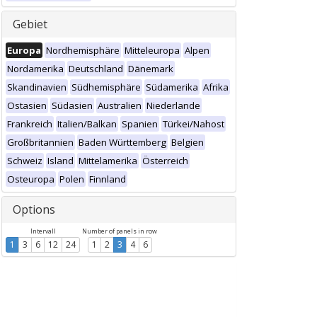
Gebiet
Europa
Nordhemisphäre
Mitteleuropa
Alpen
Nordamerika
Deutschland
Dänemark
Skandinavien
Südhemisphäre
Südamerika
Afrika
Ostasien
Südasien
Australien
Niederlande
Frankreich
Italien/Balkan
Spanien
Türkei/Nahost
Großbritannien
Baden Württemberg
Belgien
Schweiz
Island
Mittelamerika
Österreich
Osteuropa
Polen
Finnland
Options
Intervall
Number of panels in row
1
3
6
12
24
1
2
3
4
6