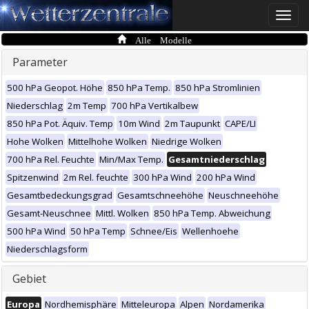
Toggle
naviga
Alle Modelle
Parameter
500 hPa Geopot. Höhe
850 hPa Temp.
850 hPa Stromlinien
Niederschlag
2m Temp
700 hPa Vertikalbew
850 hPa Pot. Äquiv. Temp
10m Wind
2m Taupunkt
CAPE/LI
Hohe Wolken
Mittelhohe Wolken
Niedrige Wolken
700 hPa Rel. Feuchte
Min/Max Temp.
Gesamtniederschlag
Spitzenwind
2m Rel. feuchte
300 hPa Wind
200 hPa Wind
Gesamtbedeckungsgrad
Gesamtschneehöhe
Neuschneehöhe
Gesamt-Neuschnee
Mittl. Wolken
850 hPa Temp. Abweichung
500 hPa Wind
50 hPa Temp
Schnee/Eis
Wellenhoehe
Niederschlagsform
Gebiet
Europa
Nordhemisphäre
Mitteleuropa
Alpen
Nordamerika