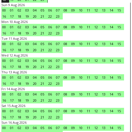
Sun 9 Aug 2026
00
01
02
03
04
05
06
07
08
09
10
11
12
13
14
15
16
17
18
19
20
21
22
23
Mon 10 Aug 2026
00
01
02
03
04
05
06
07
08
09
10
11
12
13
14
15
16
17
18
19
20
21
22
23
Tue 11 Aug 2026
00
01
02
03
04
05
06
07
08
09
10
11
12
13
14
15
16
17
18
19
20
21
22
23
Wed 12 Aug 2026
00
01
02
03
04
05
06
07
08
09
10
11
12
13
14
15
16
17
18
19
20
21
22
23
Thu 13 Aug 2026
00
01
02
03
04
05
06
07
08
09
10
11
12
13
14
15
16
17
18
19
20
21
22
23
Fri 14 Aug 2026
00
01
02
03
04
05
06
07
08
09
10
11
12
13
14
15
16
17
18
19
20
21
22
23
Sat 15 Aug 2026
00
01
02
03
04
05
06
07
08
09
10
11
12
13
14
15
16
17
18
19
20
21
22
23
Sun 16 Aug 2026
00
01
02
03
04
05
06
07
08
09
10
11
12
13
14
15