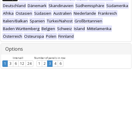
Deutschland
Dänemark
Skandinavien
Südhemisphäre
Südamerika
Afrika
Ostasien
Südasien
Australien
Niederlande
Frankreich
Italien/Balkan
Spanien
Türkei/Nahost
Großbritannien
Baden Württemberg
Belgien
Schweiz
Island
Mittelamerika
Österreich
Osteuropa
Polen
Finnland
Options
Intervall
Number of panels in row
1
3
6
12
24
1
2
3
4
6