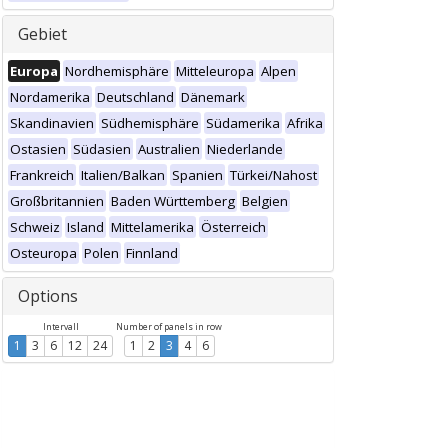
Gebiet
Europa
Nordhemisphäre
Mitteleuropa
Alpen
Nordamerika
Deutschland
Dänemark
Skandinavien
Südhemisphäre
Südamerika
Afrika
Ostasien
Südasien
Australien
Niederlande
Frankreich
Italien/Balkan
Spanien
Türkei/Nahost
Großbritannien
Baden Württemberg
Belgien
Schweiz
Island
Mittelamerika
Österreich
Osteuropa
Polen
Finnland
Options
Intervall
Number of panels in row
1
3
6
12
24
1
2
3
4
6