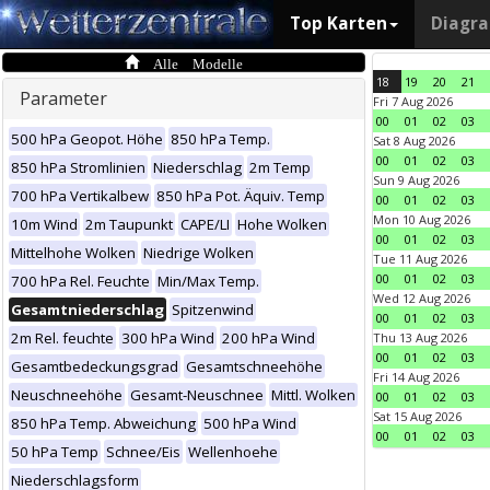
Top Karten
Diagr
Alle Modelle
18
19
20
21
Parameter
Fri 7 Aug 2026
00
01
02
03
500 hPa Geopot. Höhe
850 hPa Temp.
Sat 8 Aug 2026
00
01
02
03
850 hPa Stromlinien
Niederschlag
2m Temp
Sun 9 Aug 2026
700 hPa Vertikalbew
850 hPa Pot. Äquiv. Temp
00
01
02
03
Mon 10 Aug 2026
10m Wind
2m Taupunkt
CAPE/LI
Hohe Wolken
00
01
02
03
Mittelhohe Wolken
Niedrige Wolken
Tue 11 Aug 2026
00
01
02
03
700 hPa Rel. Feuchte
Min/Max Temp.
Wed 12 Aug 2026
Gesamtniederschlag
Spitzenwind
00
01
02
03
2m Rel. feuchte
300 hPa Wind
200 hPa Wind
Thu 13 Aug 2026
00
01
02
03
Gesamtbedeckungsgrad
Gesamtschneehöhe
Fri 14 Aug 2026
Neuschneehöhe
Gesamt-Neuschnee
Mittl. Wolken
00
01
02
03
Sat 15 Aug 2026
850 hPa Temp. Abweichung
500 hPa Wind
00
01
02
03
50 hPa Temp
Schnee/Eis
Wellenhoehe
Niederschlagsform