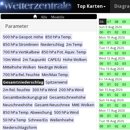
Top Karten
Diagr
Alle Modelle
06
07
08
09
Parameter
Sun 9 Aug 2026
00
01
02
03
500 hPa Geopot. Höhe
850 hPa Temp.
Mon 10 Aug 2026
00
01
02
03
850 hPa Stromlinien
Niederschlag
2m Temp
Tue 11 Aug 2026
700 hPa Vertikalbew
850 hPa Pot. Äquiv. Temp
00
01
02
03
Wed 12 Aug 2026
10m Wind
2m Taupunkt
CAPE/LI
Hohe Wolken
00
01
02
03
Mittelhohe Wolken
Niedrige Wolken
Thu 13 Aug 2026
00
01
02
03
700 hPa Rel. Feuchte
Min/Max Temp.
Fri 14 Aug 2026
Gesamtniederschlag
Spitzenwind
00
01
02
03
2m Rel. feuchte
300 hPa Wind
200 hPa Wind
Sat 15 Aug 2026
00
01
02
03
Gesamtbedeckungsgrad
Gesamtschneehöhe
Sun 16 Aug 2026
Neuschneehöhe
Gesamt-Neuschnee
Mittl. Wolken
00
01
02
03
Mon 17 Aug 2026
850 hPa Temp. Abweichung
500 hPa Wind
00
01
02
03
50 hPa Temp
Schnee/Eis
Wellenhoehe
Tue 18 Aug 2026
00
01
02
03
Niederschlagsform