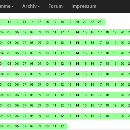
amme
Archiv
Forum
Impressum
10
11
12
13
14
15
16
17
18
19
20
21
22
23
04
05
06
07
08
09
10
11
12
13
14
15
16
17
18
19
20
2
04
05
06
07
08
09
10
11
12
13
14
15
16
17
18
19
20
2
04
05
06
07
08
09
10
11
12
13
14
15
16
17
18
19
20
2
04
05
06
07
08
09
10
11
12
13
14
15
16
17
18
19
20
2
04
05
06
07
08
09
10
11
12
13
14
15
16
17
18
19
20
2
04
05
06
07
08
09
10
11
12
13
14
15
16
17
18
19
20
2
04
05
06
07
08
09
10
11
12
13
14
15
16
17
18
19
20
2
04
05
06
07
08
09
10
11
12
13
14
15
16
17
18
19
20
2
04
05
06
07
08
09
10
11
12
13
14
15
16
17
18
19
20
2
04
05
06
07
08
09
10
11
12