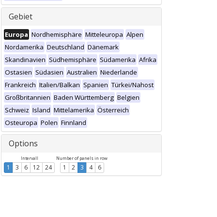
Gebiet
Europa
Nordhemisphäre
Mitteleuropa
Alpen
Nordamerika
Deutschland
Dänemark
Skandinavien
Südhemisphäre
Südamerika
Afrika
Ostasien
Südasien
Australien
Niederlande
Frankreich
Italien/Balkan
Spanien
Türkei/Nahost
Großbritannien
Baden Württemberg
Belgien
Schweiz
Island
Mittelamerika
Österreich
Osteuropa
Polen
Finnland
Options
Intervall
Number of panels in row
1
3
6
12
24
1
2
3
4
6