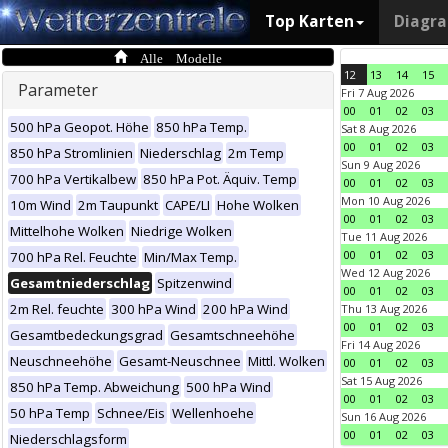
Top Karten
Diagr
Alle Modelle
12
13
14
15
Parameter
Fri 7 Aug 2026
00
01
02
03
500 hPa Geopot. Höhe
850 hPa Temp.
Sat 8 Aug 2026
00
01
02
03
850 hPa Stromlinien
Niederschlag
2m Temp
Sun 9 Aug 2026
700 hPa Vertikalbew
850 hPa Pot. Äquiv. Temp
00
01
02
03
Mon 10 Aug 2026
10m Wind
2m Taupunkt
CAPE/LI
Hohe Wolken
00
01
02
03
Mittelhohe Wolken
Niedrige Wolken
Tue 11 Aug 2026
00
01
02
03
700 hPa Rel. Feuchte
Min/Max Temp.
Wed 12 Aug 2026
Gesamtniederschlag
Spitzenwind
00
01
02
03
2m Rel. feuchte
300 hPa Wind
200 hPa Wind
Thu 13 Aug 2026
00
01
02
03
Gesamtbedeckungsgrad
Gesamtschneehöhe
Fri 14 Aug 2026
Neuschneehöhe
Gesamt-Neuschnee
Mittl. Wolken
00
01
02
03
Sat 15 Aug 2026
850 hPa Temp. Abweichung
500 hPa Wind
00
01
02
03
50 hPa Temp
Schnee/Eis
Wellenhoehe
Sun 16 Aug 2026
00
01
02
03
Niederschlagsform