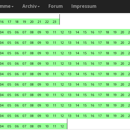
amme
Archiv
Forum
Impressum
16
17
18
19
20
21
22
23
04
05
06
07
08
09
10
11
12
13
14
15
16
17
18
19
20
2
04
05
06
07
08
09
10
11
12
13
14
15
16
17
18
19
20
2
04
05
06
07
08
09
10
11
12
13
14
15
16
17
18
19
20
2
04
05
06
07
08
09
10
11
12
13
14
15
16
17
18
19
20
2
04
05
06
07
08
09
10
11
12
13
14
15
16
17
18
19
20
2
04
05
06
07
08
09
10
11
12
13
14
15
16
17
18
19
20
2
04
05
06
07
08
09
10
11
12
13
14
15
16
17
18
19
20
2
04
05
06
07
08
09
10
11
12
13
14
15
16
17
18
19
20
2
04
05
06
07
08
09
10
11
12
13
14
15
16
17
18
19
20
2
04
05
06
07
08
09
10
11
12