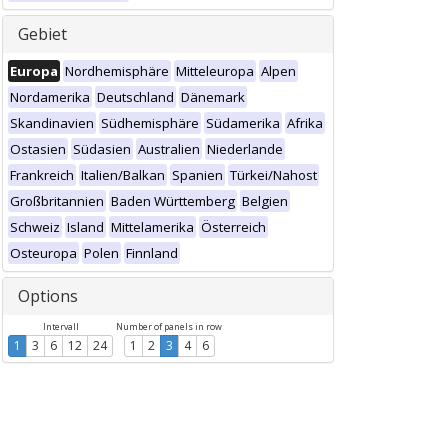
Gebiet
Europa
Nordhemisphäre
Mitteleuropa
Alpen
Nordamerika
Deutschland
Dänemark
Skandinavien
Südhemisphäre
Südamerika
Afrika
Ostasien
Südasien
Australien
Niederlande
Frankreich
Italien/Balkan
Spanien
Türkei/Nahost
Großbritannien
Baden Württemberg
Belgien
Schweiz
Island
Mittelamerika
Österreich
Osteuropa
Polen
Finnland
Options
Intervall
Number of panels in row
1
3
6
12
24
1
2
3
4
6