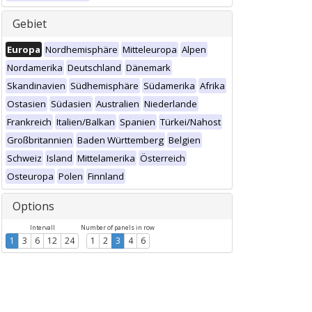
Gebiet
Europa
Nordhemisphäre
Mitteleuropa
Alpen
Nordamerika
Deutschland
Dänemark
Skandinavien
Südhemisphäre
Südamerika
Afrika
Ostasien
Südasien
Australien
Niederlande
Frankreich
Italien/Balkan
Spanien
Türkei/Nahost
Großbritannien
Baden Württemberg
Belgien
Schweiz
Island
Mittelamerika
Österreich
Osteuropa
Polen
Finnland
Options
Intervall
Number of panels in row
1
3
6
12
24
1
2
3
4
6