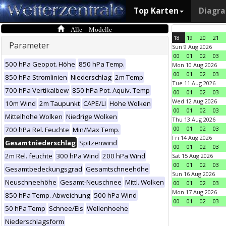
Top Karten
Diagr
Alle Modelle
18
19
20
21
Parameter
Sun 9 Aug 2026
00
01
02
03
500 hPa Geopot. Höhe
850 hPa Temp.
Mon 10 Aug 2026
00
01
02
03
850 hPa Stromlinien
Niederschlag
2m Temp
Tue 11 Aug 2026
700 hPa Vertikalbew
850 hPa Pot. Äquiv. Temp
00
01
02
03
Wed 12 Aug 2026
10m Wind
2m Taupunkt
CAPE/LI
Hohe Wolken
00
01
02
03
Mittelhohe Wolken
Niedrige Wolken
Thu 13 Aug 2026
00
01
02
03
700 hPa Rel. Feuchte
Min/Max Temp.
Fri 14 Aug 2026
Gesamtniederschlag
Spitzenwind
00
01
02
03
2m Rel. feuchte
300 hPa Wind
200 hPa Wind
Sat 15 Aug 2026
00
01
02
03
Gesamtbedeckungsgrad
Gesamtschneehöhe
Sun 16 Aug 2026
Neuschneehöhe
Gesamt-Neuschnee
Mittl. Wolken
00
01
02
03
Mon 17 Aug 2026
850 hPa Temp. Abweichung
500 hPa Wind
00
01
02
03
50 hPa Temp
Schnee/Eis
Wellenhoehe
Niederschlagsform