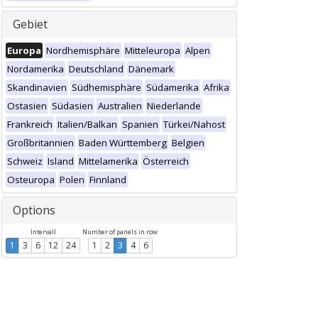
Gebiet
Europa
Nordhemisphäre
Mitteleuropa
Alpen
Nordamerika
Deutschland
Dänemark
Skandinavien
Südhemisphäre
Südamerika
Afrika
Ostasien
Südasien
Australien
Niederlande
Frankreich
Italien/Balkan
Spanien
Türkei/Nahost
Großbritannien
Baden Württemberg
Belgien
Schweiz
Island
Mittelamerika
Österreich
Osteuropa
Polen
Finnland
Options
Intervall
Number of panels in row
1
3
6
12
24
1
2
3
4
6