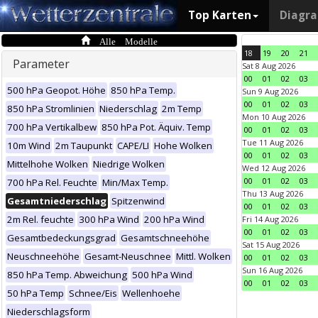
Top Karten
Diagr
Alle Modelle
18
19
20
21
Parameter
Sat 8 Aug 2026
00
01
02
03
500 hPa Geopot. Höhe
850 hPa Temp.
Sun 9 Aug 2026
00
01
02
03
850 hPa Stromlinien
Niederschlag
2m Temp
Mon 10 Aug 2026
700 hPa Vertikalbew
850 hPa Pot. Äquiv. Temp
00
01
02
03
Tue 11 Aug 2026
10m Wind
2m Taupunkt
CAPE/LI
Hohe Wolken
00
01
02
03
Mittelhohe Wolken
Niedrige Wolken
Wed 12 Aug 2026
00
01
02
03
700 hPa Rel. Feuchte
Min/Max Temp.
Thu 13 Aug 2026
Gesamtniederschlag
Spitzenwind
00
01
02
03
2m Rel. feuchte
300 hPa Wind
200 hPa Wind
Fri 14 Aug 2026
00
01
02
03
Gesamtbedeckungsgrad
Gesamtschneehöhe
Sat 15 Aug 2026
Neuschneehöhe
Gesamt-Neuschnee
Mittl. Wolken
00
01
02
03
Sun 16 Aug 2026
850 hPa Temp. Abweichung
500 hPa Wind
00
01
02
03
50 hPa Temp
Schnee/Eis
Wellenhoehe
Niederschlagsform