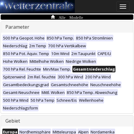
Toggle
naviga
Alle Modelle
Parameter
500 hPa Geopot. Höhe
850 hPa Temp.
850 hPa Stromlinien
Niederschlag
2m Temp
700 hPa Vertikalbew
850 hPa Pot. Äquiv. Temp
10m Wind
2m Taupunkt
CAPE/LI
Hohe Wolken
Mittelhohe Wolken
Niedrige Wolken
700 hPa Rel. Feuchte
Min/Max Temp.
Gesamtniederschlag
Spitzenwind
2m Rel. feuchte
300 hPa Wind
200 hPa Wind
Gesamtbedeckungsgrad
Gesamtschneehöhe
Neuschneehöhe
Gesamt-Neuschnee
Mittl. Wolken
850 hPa Temp. Abweichung
500 hPa Wind
50 hPa Temp
Schnee/Eis
Wellenhoehe
Niederschlagsform
Gebiet
Europa
Nordhemisphäre
Mitteleuropa
Alpen
Nordamerika