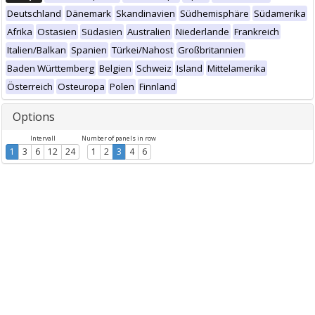
Deutschland
Dänemark
Skandinavien
Südhemisphäre
Südamerika
Afrika
Ostasien
Südasien
Australien
Niederlande
Frankreich
Italien/Balkan
Spanien
Türkei/Nahost
Großbritannien
Baden Württemberg
Belgien
Schweiz
Island
Mittelamerika
Österreich
Osteuropa
Polen
Finnland
Options
Intervall
Number of panels in row
1
3
6
12
24
1
2
3
4
6