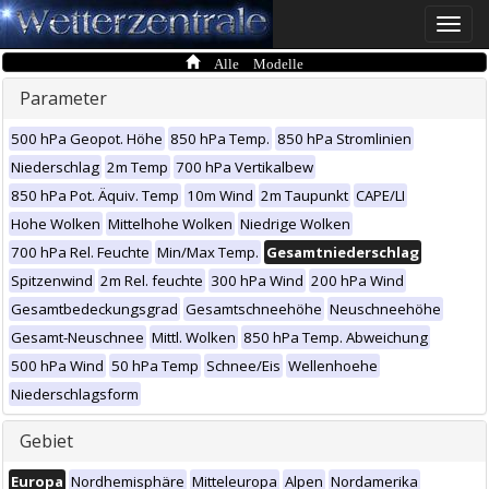
Toggle
naviga
Alle Modelle
Parameter
500 hPa Geopot. Höhe
850 hPa Temp.
850 hPa Stromlinien
Niederschlag
2m Temp
700 hPa Vertikalbew
850 hPa Pot. Äquiv. Temp
10m Wind
2m Taupunkt
CAPE/LI
Hohe Wolken
Mittelhohe Wolken
Niedrige Wolken
700 hPa Rel. Feuchte
Min/Max Temp.
Gesamtniederschlag
Spitzenwind
2m Rel. feuchte
300 hPa Wind
200 hPa Wind
Gesamtbedeckungsgrad
Gesamtschneehöhe
Neuschneehöhe
Gesamt-Neuschnee
Mittl. Wolken
850 hPa Temp. Abweichung
500 hPa Wind
50 hPa Temp
Schnee/Eis
Wellenhoehe
Niederschlagsform
Gebiet
Europa
Nordhemisphäre
Mitteleuropa
Alpen
Nordamerika