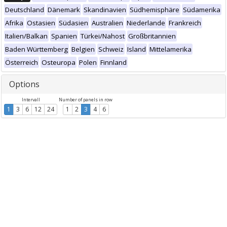
Deutschland
Dänemark
Skandinavien
Südhemisphäre
Südamerika
Afrika
Ostasien
Südasien
Australien
Niederlande
Frankreich
Italien/Balkan
Spanien
Türkei/Nahost
Großbritannien
Baden Württemberg
Belgien
Schweiz
Island
Mittelamerika
Österreich
Osteuropa
Polen
Finnland
Options
Intervall
Number of panels in row
1
3
6
12
24
1
2
3
4
6