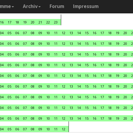
amme
Archiv
Forum
Impressum
16
17
18
19
20
21
22
23
04
05
06
07
08
09
10
11
12
13
14
15
16
17
18
19
20
2
04
05
06
07
08
09
10
11
12
13
14
15
16
17
18
19
20
2
04
05
06
07
08
09
10
11
12
13
14
15
16
17
18
19
20
2
04
05
06
07
08
09
10
11
12
13
14
15
16
17
18
19
20
2
04
05
06
07
08
09
10
11
12
13
14
15
16
17
18
19
20
2
04
05
06
07
08
09
10
11
12
13
14
15
16
17
18
19
20
2
04
05
06
07
08
09
10
11
12
13
14
15
16
17
18
19
20
2
04
05
06
07
08
09
10
11
12
13
14
15
16
17
18
19
20
2
04
05
06
07
08
09
10
11
12
13
14
15
16
17
18
19
20
2
04
05
06
07
08
09
10
11
12