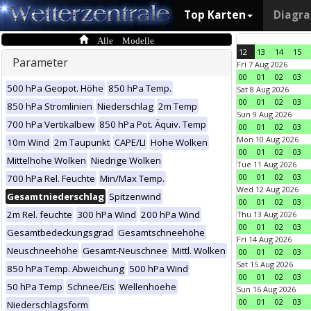
Top Karten
Diagr
Alle Modelle
12
13
14
15
Parameter
Fri 7 Aug 2026
00
01
02
03
500 hPa Geopot. Höhe
850 hPa Temp.
Sat 8 Aug 2026
00
01
02
03
850 hPa Stromlinien
Niederschlag
2m Temp
Sun 9 Aug 2026
700 hPa Vertikalbew
850 hPa Pot. Äquiv. Temp
00
01
02
03
Mon 10 Aug 2026
10m Wind
2m Taupunkt
CAPE/LI
Hohe Wolken
00
01
02
03
Mittelhohe Wolken
Niedrige Wolken
Tue 11 Aug 2026
00
01
02
03
700 hPa Rel. Feuchte
Min/Max Temp.
Wed 12 Aug 2026
Gesamtniederschlag
Spitzenwind
00
01
02
03
2m Rel. feuchte
300 hPa Wind
200 hPa Wind
Thu 13 Aug 2026
00
01
02
03
Gesamtbedeckungsgrad
Gesamtschneehöhe
Fri 14 Aug 2026
Neuschneehöhe
Gesamt-Neuschnee
Mittl. Wolken
00
01
02
03
Sat 15 Aug 2026
850 hPa Temp. Abweichung
500 hPa Wind
00
01
02
03
50 hPa Temp
Schnee/Eis
Wellenhoehe
Sun 16 Aug 2026
00
01
02
03
Niederschlagsform