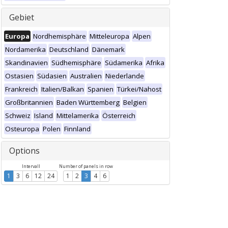
Gebiet
Europa
Nordhemisphäre
Mitteleuropa
Alpen
Nordamerika
Deutschland
Dänemark
Skandinavien
Südhemisphäre
Südamerika
Afrika
Ostasien
Südasien
Australien
Niederlande
Frankreich
Italien/Balkan
Spanien
Türkei/Nahost
Großbritannien
Baden Württemberg
Belgien
Schweiz
Island
Mittelamerika
Österreich
Osteuropa
Polen
Finnland
Options
Intervall
Number of panels in row
1
3
6
12
24
1
2
3
4
6