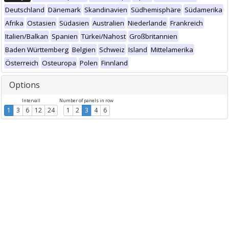
Deutschland
Dänemark
Skandinavien
Südhemisphäre
Südamerika
Afrika
Ostasien
Südasien
Australien
Niederlande
Frankreich
Italien/Balkan
Spanien
Türkei/Nahost
Großbritannien
Baden Württemberg
Belgien
Schweiz
Island
Mittelamerika
Österreich
Osteuropa
Polen
Finnland
Options
Intervall
Number of panels in row
1
3
6
12
24
1
2
3
4
6