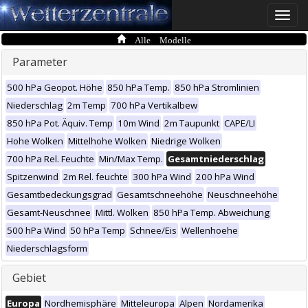
Toggle
naviga
Alle Modelle
Parameter
500 hPa Geopot. Höhe
850 hPa Temp.
850 hPa Stromlinien
Niederschlag
2m Temp
700 hPa Vertikalbew
850 hPa Pot. Äquiv. Temp
10m Wind
2m Taupunkt
CAPE/LI
Hohe Wolken
Mittelhohe Wolken
Niedrige Wolken
700 hPa Rel. Feuchte
Min/Max Temp.
Gesamtniederschlag
Spitzenwind
2m Rel. feuchte
300 hPa Wind
200 hPa Wind
Gesamtbedeckungsgrad
Gesamtschneehöhe
Neuschneehöhe
Gesamt-Neuschnee
Mittl. Wolken
850 hPa Temp. Abweichung
500 hPa Wind
50 hPa Temp
Schnee/Eis
Wellenhoehe
Niederschlagsform
Gebiet
Europa
Nordhemisphäre
Mitteleuropa
Alpen
Nordamerika