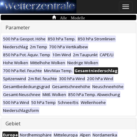
Toggle
naviga
Alle Modelle
Parameter
500 hPa Geopot. Höhe
850 hPa Temp.
850 hPa Stromlinien
Niederschlag
2m Temp
700 hPa Vertikalbew
850 hPa Pot. Äquiv. Temp
10m Wind
2m Taupunkt
CAPE/LI
Hohe Wolken
Mittelhohe Wolken
Niedrige Wolken
700 hPa Rel. Feuchte
Min/Max Temp.
Gesamtniederschlag
Spitzenwind
2m Rel. feuchte
300 hPa Wind
200 hPa Wind
Gesamtbedeckungsgrad
Gesamtschneehöhe
Neuschneehöhe
Gesamt-Neuschnee
Mittl. Wolken
850 hPa Temp. Abweichung
500 hPa Wind
50 hPa Temp
Schnee/Eis
Wellenhoehe
Niederschlagsform
Gebiet
Europa
Nordhemisphäre
Mitteleuropa
Alpen
Nordamerika