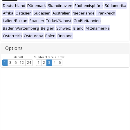
Deutschland
Dänemark
Skandinavien
Südhemisphäre
Südamerika
Afrika
Ostasien
Südasien
Australien
Niederlande
Frankreich
Italien/Balkan
Spanien
Türkei/Nahost
Großbritannien
Baden Württemberg
Belgien
Schweiz
Island
Mittelamerika
Österreich
Osteuropa
Polen
Finnland
Options
Intervall
Number of panels in row
1
3
6
12
24
1
2
3
4
6