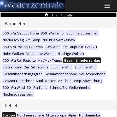
Toggle
naviga
Alle Modelle
Parameter
500 hPa Geopot. Höhe
850 hPa Temp.
850 hPa Stromlinien
Niederschlag
2m Temp
700 hPa Vertikalbew
850 hPa Pot. Äquiv. Temp
10m Wind
2m Taupunkt
CAPE/LI
Hohe Wolken
Mittelhohe Wolken
Niedrige Wolken
700 hPa Rel. Feuchte
Min/Max Temp.
Gesamtniederschlag
Spitzenwind
2m Rel. feuchte
300 hPa Wind
200 hPa Wind
Gesamtbedeckungsgrad
Gesamtschneehöhe
Neuschneehöhe
Gesamt-Neuschnee
Mittl. Wolken
850 hPa Temp. Abweichung
500 hPa Wind
50 hPa Temp
Schnee/Eis
Wellenhoehe
Niederschlagsform
Gebiet
Europa
Nordhemisphäre
Mitteleuropa
Alpen
Nordamerika