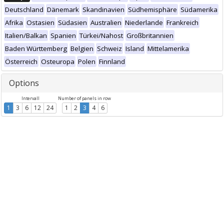
Deutschland
Dänemark
Skandinavien
Südhemisphäre
Südamerika
Afrika
Ostasien
Südasien
Australien
Niederlande
Frankreich
Italien/Balkan
Spanien
Türkei/Nahost
Großbritannien
Baden Württemberg
Belgien
Schweiz
Island
Mittelamerika
Österreich
Osteuropa
Polen
Finnland
Options
Intervall
Number of panels in row
1
3
6
12
24
1
2
3
4
6