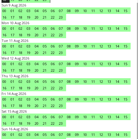
Sun 9 Aug 2026
00
01
02
03
04
05
06
07
08
09
10
11
12
13
14
15
16
17
18
19
20
21
22
23
Mon 10 Aug 2026
00
01
02
03
04
05
06
07
08
09
10
11
12
13
14
15
16
17
18
19
20
21
22
23
Tue 11 Aug 2026
00
01
02
03
04
05
06
07
08
09
10
11
12
13
14
15
16
17
18
19
20
21
22
23
Wed 12 Aug 2026
00
01
02
03
04
05
06
07
08
09
10
11
12
13
14
15
16
17
18
19
20
21
22
23
Thu 13 Aug 2026
00
01
02
03
04
05
06
07
08
09
10
11
12
13
14
15
16
17
18
19
20
21
22
23
Fri 14 Aug 2026
00
01
02
03
04
05
06
07
08
09
10
11
12
13
14
15
16
17
18
19
20
21
22
23
Sat 15 Aug 2026
00
01
02
03
04
05
06
07
08
09
10
11
12
13
14
15
16
17
18
19
20
21
22
23
Sun 16 Aug 2026
00
01
02
03
04
05
06
07
08
09
10
11
12
13
14
15