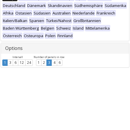
Deutschland
Dänemark
Skandinavien
Südhemisphäre
Südamerika
Afrika
Ostasien
Südasien
Australien
Niederlande
Frankreich
Italien/Balkan
Spanien
Türkei/Nahost
Großbritannien
Baden Württemberg
Belgien
Schweiz
Island
Mittelamerika
Österreich
Osteuropa
Polen
Finnland
Options
Intervall
Number of panels in row
1
3
6
12
24
1
2
3
4
6