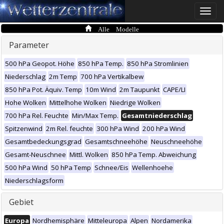
Toggle
naviga
Alle Modelle
Parameter
500 hPa Geopot. Höhe
850 hPa Temp.
850 hPa Stromlinien
Niederschlag
2m Temp
700 hPa Vertikalbew
850 hPa Pot. Äquiv. Temp
10m Wind
2m Taupunkt
CAPE/LI
Hohe Wolken
Mittelhohe Wolken
Niedrige Wolken
700 hPa Rel. Feuchte
Min/Max Temp.
Gesamtniederschlag
Spitzenwind
2m Rel. feuchte
300 hPa Wind
200 hPa Wind
Gesamtbedeckungsgrad
Gesamtschneehöhe
Neuschneehöhe
Gesamt-Neuschnee
Mittl. Wolken
850 hPa Temp. Abweichung
500 hPa Wind
50 hPa Temp
Schnee/Eis
Wellenhoehe
Niederschlagsform
Gebiet
Europa
Nordhemisphäre
Mitteleuropa
Alpen
Nordamerika