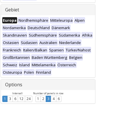
Gebiet
Europa
Nordhemisphäre
Mitteleuropa
Alpen
Nordamerika
Deutschland
Dänemark
Skandinavien
Südhemisphäre
Südamerika
Afrika
Ostasien
Südasien
Australien
Niederlande
Frankreich
Italien/Balkan
Spanien
Türkei/Nahost
Großbritannien
Baden Württemberg
Belgien
Schweiz
Island
Mittelamerika
Österreich
Osteuropa
Polen
Finnland
Options
Intervall
Number of panels in row
1
3
6
12
24
1
2
3
4
6