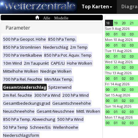
Top Karten
Diagr
Alle Modelle
18
19
20
21
Parameter
Sun 9 Aug 2026
00
01
02
03
500 hPa Geopot. Höhe
850 hPa Temp.
Mon 10 Aug 2026
00
01
02
03
850 hPa Stromlinien
Niederschlag
2m Temp
Tue 11 Aug 2026
700 hPa Vertikalbew
850 hPa Pot. Äquiv. Temp
00
01
02
03
Wed 12 Aug 2026
10m Wind
2m Taupunkt
CAPE/LI
Hohe Wolken
00
01
02
03
Mittelhohe Wolken
Niedrige Wolken
Thu 13 Aug 2026
00
01
02
03
700 hPa Rel. Feuchte
Min/Max Temp.
Fri 14 Aug 2026
Gesamtniederschlag
Spitzenwind
00
01
02
03
2m Rel. feuchte
300 hPa Wind
200 hPa Wind
Sat 15 Aug 2026
00
01
02
03
Gesamtbedeckungsgrad
Gesamtschneehöhe
Sun 16 Aug 2026
Neuschneehöhe
Gesamt-Neuschnee
Mittl. Wolken
00
01
02
03
Mon 17 Aug 2026
850 hPa Temp. Abweichung
500 hPa Wind
00
01
02
03
50 hPa Temp
Schnee/Eis
Wellenhoehe
Niederschlagsform