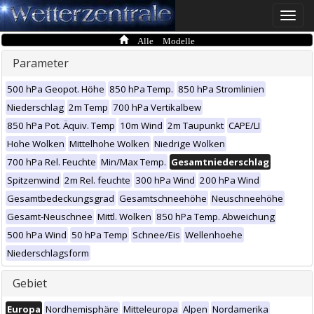
Toggle
naviga
Alle Modelle
Parameter
500 hPa Geopot. Höhe
850 hPa Temp.
850 hPa Stromlinien
Niederschlag
2m Temp
700 hPa Vertikalbew
850 hPa Pot. Äquiv. Temp
10m Wind
2m Taupunkt
CAPE/LI
Hohe Wolken
Mittelhohe Wolken
Niedrige Wolken
700 hPa Rel. Feuchte
Min/Max Temp.
Gesamtniederschlag
Spitzenwind
2m Rel. feuchte
300 hPa Wind
200 hPa Wind
Gesamtbedeckungsgrad
Gesamtschneehöhe
Neuschneehöhe
Gesamt-Neuschnee
Mittl. Wolken
850 hPa Temp. Abweichung
500 hPa Wind
50 hPa Temp
Schnee/Eis
Wellenhoehe
Niederschlagsform
Gebiet
Europa
Nordhemisphäre
Mitteleuropa
Alpen
Nordamerika