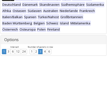
Deutschland
Dänemark
Skandinavien
Südhemisphäre
Südamerika
Afrika
Ostasien
Südasien
Australien
Niederlande
Frankreich
Italien/Balkan
Spanien
Türkei/Nahost
Großbritannien
Baden Württemberg
Belgien
Schweiz
Island
Mittelamerika
Österreich
Osteuropa
Polen
Finnland
Options
Intervall
Number of panels in row
1
3
6
12
24
1
2
3
4
6