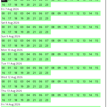
16
17
18
19
20
21
22
23
Fri 7 Aug 2026
00
01
02
03
04
05
06
07
08
09
10
11
12
13
14
15
16
17
18
19
20
21
22
23
Sat 8 Aug 2026
00
01
02
03
04
05
06
07
08
09
10
11
12
13
14
15
16
17
18
19
20
21
22
23
Sun 9 Aug 2026
00
01
02
03
04
05
06
07
08
09
10
11
12
13
14
15
16
17
18
19
20
21
22
23
Mon 10 Aug 2026
00
01
02
03
04
05
06
07
08
09
10
11
12
13
14
15
16
17
18
19
20
21
22
23
Tue 11 Aug 2026
00
01
02
03
04
05
06
07
08
09
10
11
12
13
14
15
16
17
18
19
20
21
22
23
Wed 12 Aug 2026
00
01
02
03
04
05
06
07
08
09
10
11
12
13
14
15
16
17
18
19
20
21
22
23
Thu 13 Aug 2026
00
01
02
03
04
05
06
07
08
09
10
11
12
13
14
15
16
17
18
19
20
21
22
23
Fri 14 Aug 2026