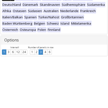
Deutschland
Dänemark
Skandinavien
Südhemisphäre
Südamerika
Afrika
Ostasien
Südasien
Australien
Niederlande
Frankreich
Italien/Balkan
Spanien
Türkei/Nahost
Großbritannien
Baden Württemberg
Belgien
Schweiz
Island
Mittelamerika
Österreich
Osteuropa
Polen
Finnland
Options
Intervall
Number of panels in row
1
3
6
12
24
1
2
3
4
6