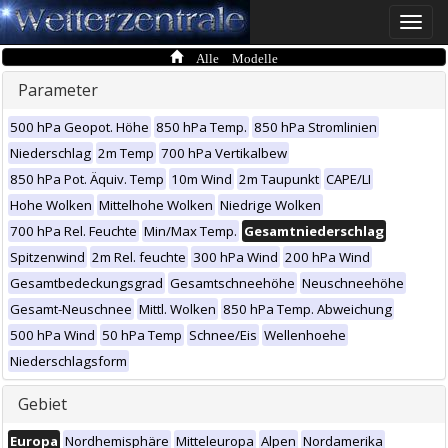
Toggle
naviga
Alle Modelle
Parameter
500 hPa Geopot. Höhe
850 hPa Temp.
850 hPa Stromlinien
Niederschlag
2m Temp
700 hPa Vertikalbew
850 hPa Pot. Äquiv. Temp
10m Wind
2m Taupunkt
CAPE/LI
Hohe Wolken
Mittelhohe Wolken
Niedrige Wolken
700 hPa Rel. Feuchte
Min/Max Temp.
Gesamtniederschlag
Spitzenwind
2m Rel. feuchte
300 hPa Wind
200 hPa Wind
Gesamtbedeckungsgrad
Gesamtschneehöhe
Neuschneehöhe
Gesamt-Neuschnee
Mittl. Wolken
850 hPa Temp. Abweichung
500 hPa Wind
50 hPa Temp
Schnee/Eis
Wellenhoehe
Niederschlagsform
Gebiet
Europa
Nordhemisphäre
Mitteleuropa
Alpen
Nordamerika