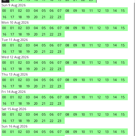
Sun 9 Aug 2026
00
01
02
03
04
05
06
07
08
09
10
11
12
13
14
15
16
17
18
19
20
21
22
23
Mon 10 Aug 2026
00
01
02
03
04
05
06
07
08
09
10
11
12
13
14
15
16
17
18
19
20
21
22
23
Tue 11 Aug 2026
00
01
02
03
04
05
06
07
08
09
10
11
12
13
14
15
16
17
18
19
20
21
22
23
Wed 12 Aug 2026
00
01
02
03
04
05
06
07
08
09
10
11
12
13
14
15
16
17
18
19
20
21
22
23
Thu 13 Aug 2026
00
01
02
03
04
05
06
07
08
09
10
11
12
13
14
15
16
17
18
19
20
21
22
23
Fri 14 Aug 2026
00
01
02
03
04
05
06
07
08
09
10
11
12
13
14
15
16
17
18
19
20
21
22
23
Sat 15 Aug 2026
00
01
02
03
04
05
06
07
08
09
10
11
12
13
14
15
16
17
18
19
20
21
22
23
Sun 16 Aug 2026
00
01
02
03
04
05
06
07
08
09
10
11
12
13
14
15