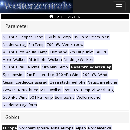
Toggle
naviga
Alle Modelle
Parameter
500 hPa Geopot. Höhe
850 hPa Temp.
850 hPa Stromlinien
Niederschlag
2m Temp
700 hPa Vertikalbew
850 hPa Pot. Äquiv. Temp
10m Wind
2m Taupunkt
CAPE/LI
Hohe Wolken
Mittelhohe Wolken
Niedrige Wolken
700 hPa Rel. Feuchte
Min/Max Temp.
Gesamtniederschlag
Spitzenwind
2m Rel. feuchte
300 hPa Wind
200 hPa Wind
Gesamtbedeckungsgrad
Gesamtschneehöhe
Neuschneehöhe
Gesamt-Neuschnee
Mittl. Wolken
850 hPa Temp. Abweichung
500 hPa Wind
50 hPa Temp
Schnee/Eis
Wellenhoehe
Niederschlagsform
Gebiet
Europa
Nordhemisphäre
Mitteleuropa
Alpen
Nordamerika