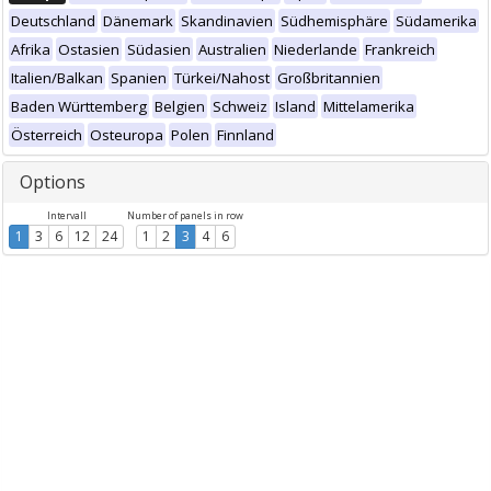
Deutschland
Dänemark
Skandinavien
Südhemisphäre
Südamerika
Afrika
Ostasien
Südasien
Australien
Niederlande
Frankreich
Italien/Balkan
Spanien
Türkei/Nahost
Großbritannien
Baden Württemberg
Belgien
Schweiz
Island
Mittelamerika
Österreich
Osteuropa
Polen
Finnland
Options
Intervall
Number of panels in row
1
3
6
12
24
1
2
3
4
6