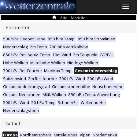
Toggle
naviga
Alle Modelle
Parameter
500 hPa Geopot. Höhe
850 hPa Temp.
850 hPa Stromlinien
Niederschlag
2m Temp
700 hPa Vertikalbew
850 hPa Pot. Äquiv. Temp
10m Wind
2m Taupunkt
CAPE/LI
Hohe Wolken
Mittelhohe Wolken
Niedrige Wolken
700 hPa Rel. Feuchte
Min/Max Temp.
Gesamtniederschlag
Spitzenwind
2m Rel. feuchte
300 hPa Wind
200 hPa Wind
Gesamtbedeckungsgrad
Gesamtschneehöhe
Neuschneehöhe
Gesamt-Neuschnee
Mittl. Wolken
850 hPa Temp. Abweichung
500 hPa Wind
50 hPa Temp
Schnee/Eis
Wellenhoehe
Niederschlagsform
Gebiet
Europa
Nordhemisphäre
Mitteleuropa
Alpen
Nordamerika