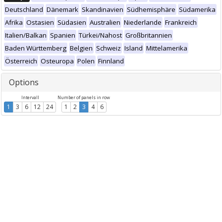
Deutschland
Dänemark
Skandinavien
Südhemisphäre
Südamerika
Afrika
Ostasien
Südasien
Australien
Niederlande
Frankreich
Italien/Balkan
Spanien
Türkei/Nahost
Großbritannien
Baden Württemberg
Belgien
Schweiz
Island
Mittelamerika
Österreich
Osteuropa
Polen
Finnland
Options
Intervall
Number of panels in row
1
3
6
12
24
1
2
3
4
6