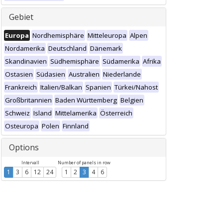
Gebiet
Europa
Nordhemisphäre
Mitteleuropa
Alpen
Nordamerika
Deutschland
Dänemark
Skandinavien
Südhemisphäre
Südamerika
Afrika
Ostasien
Südasien
Australien
Niederlande
Frankreich
Italien/Balkan
Spanien
Türkei/Nahost
Großbritannien
Baden Württemberg
Belgien
Schweiz
Island
Mittelamerika
Österreich
Osteuropa
Polen
Finnland
Options
Intervall
Number of panels in row
1
3
6
12
24
1
2
3
4
6