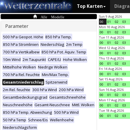
Top Karten
Diagr
Alle Modelle
Sun 9 Aug 2026
00
01
02
03
Parameter
Mon 10 Aug 2026
00
01
02
03
500 hPa Geopot. Höhe
850 hPa Temp.
Tue 11 Aug 2026
00
01
02
03
850 hPa Stromlinien
Niederschlag
2m Temp
Wed 12 Aug 2026
700 hPa Vertikalbew
850 hPa Pot. Äquiv. Temp
00
01
02
03
Thu 13 Aug 2026
10m Wind
2m Taupunkt
CAPE/LI
Hohe Wolken
00
01
02
03
Mittelhohe Wolken
Niedrige Wolken
Fri 14 Aug 2026
00
01
02
03
700 hPa Rel. Feuchte
Min/Max Temp.
Sat 15 Aug 2026
Gesamtniederschlag
Spitzenwind
00
01
02
03
2m Rel. feuchte
300 hPa Wind
200 hPa Wind
Sun 16 Aug 2026
00
01
02
03
Gesamtbedeckungsgrad
Gesamtschneehöhe
Mon 17 Aug 2026
Neuschneehöhe
Gesamt-Neuschnee
Mittl. Wolken
00
01
02
03
Tue 18 Aug 2026
850 hPa Temp. Abweichung
500 hPa Wind
00
01
02
03
50 hPa Temp
Schnee/Eis
Wellenhoehe
Niederschlagsform