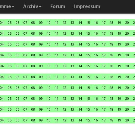
amme
Archiv
Forum
Impressum
04
05
06
07
08
09
10
11
12
13
14
15
16
17
18
19
20
2
04
05
06
07
08
09
10
11
12
13
14
15
16
17
18
19
20
2
04
05
06
07
08
09
10
11
12
13
14
15
16
17
18
19
20
2
04
05
06
07
08
09
10
11
12
13
14
15
16
17
18
19
20
2
04
05
06
07
08
09
10
11
12
13
14
15
16
17
18
19
20
2
04
05
06
07
08
09
10
11
12
13
14
15
16
17
18
19
20
2
04
05
06
07
08
09
10
11
12
13
14
15
16
17
18
19
20
2
04
05
06
07
08
09
10
11
12
13
14
15
16
17
18
19
20
2
04
05
06
07
08
09
10
11
12
13
14
15
16
17
18
19
20
2
04
05
06
07
08
09
10
11
12
13
14
15
16
17
18
19
20
2