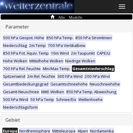
Toggle
naviga
Alle Modelle
Parameter
500 hPa Geopot. Höhe
850 hPa Temp.
850 hPa Stromlinien
Niederschlag
2m Temp
700 hPa Vertikalbew
850 hPa Pot. Äquiv. Temp
10m Wind
2m Taupunkt
CAPE/LI
Hohe Wolken
Mittelhohe Wolken
Niedrige Wolken
700 hPa Rel. Feuchte
Min/Max Temp.
Gesamtniederschlag
Spitzenwind
2m Rel. feuchte
300 hPa Wind
200 hPa Wind
Gesamtbedeckungsgrad
Gesamtschneehöhe
Neuschneehöhe
Gesamt-Neuschnee
Mittl. Wolken
850 hPa Temp. Abweichung
500 hPa Wind
50 hPa Temp
Schnee/Eis
Wellenhoehe
Niederschlagsform
Gebiet
Europa
Nordhemisphäre
Mitteleuropa
Alpen
Nordamerika