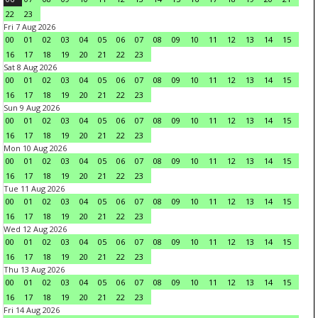
22
23
Fri 7 Aug 2026
00
01
02
03
04
05
06
07
08
09
10
11
12
13
14
15
16
17
18
19
20
21
22
23
Sat 8 Aug 2026
00
01
02
03
04
05
06
07
08
09
10
11
12
13
14
15
16
17
18
19
20
21
22
23
Sun 9 Aug 2026
00
01
02
03
04
05
06
07
08
09
10
11
12
13
14
15
16
17
18
19
20
21
22
23
Mon 10 Aug 2026
00
01
02
03
04
05
06
07
08
09
10
11
12
13
14
15
16
17
18
19
20
21
22
23
Tue 11 Aug 2026
00
01
02
03
04
05
06
07
08
09
10
11
12
13
14
15
16
17
18
19
20
21
22
23
Wed 12 Aug 2026
00
01
02
03
04
05
06
07
08
09
10
11
12
13
14
15
16
17
18
19
20
21
22
23
Thu 13 Aug 2026
00
01
02
03
04
05
06
07
08
09
10
11
12
13
14
15
16
17
18
19
20
21
22
23
Fri 14 Aug 2026