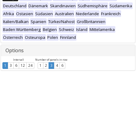
Deutschland
Dänemark
Skandinavien
Südhemisphäre
Südamerika
Afrika
Ostasien
Südasien
Australien
Niederlande
Frankreich
Italien/Balkan
Spanien
Türkei/Nahost
Großbritannien
Baden Württemberg
Belgien
Schweiz
Island
Mittelamerika
Österreich
Osteuropa
Polen
Finnland
Options
Intervall
Number of panels in row
1
3
6
12
24
1
2
3
4
6