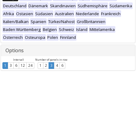
Deutschland
Dänemark
Skandinavien
Südhemisphäre
Südamerika
Afrika
Ostasien
Südasien
Australien
Niederlande
Frankreich
Italien/Balkan
Spanien
Türkei/Nahost
Großbritannien
Baden Württemberg
Belgien
Schweiz
Island
Mittelamerika
Österreich
Osteuropa
Polen
Finnland
Options
Intervall
Number of panels in row
1
3
6
12
24
1
2
3
4
6