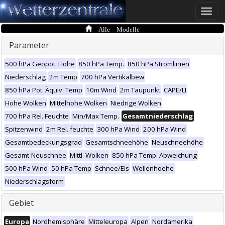
Toggle
naviga
Alle Modelle
Parameter
500 hPa Geopot. Höhe
850 hPa Temp.
850 hPa Stromlinien
Niederschlag
2m Temp
700 hPa Vertikalbew
850 hPa Pot. Äquiv. Temp
10m Wind
2m Taupunkt
CAPE/LI
Hohe Wolken
Mittelhohe Wolken
Niedrige Wolken
700 hPa Rel. Feuchte
Min/Max Temp.
Gesamtniederschlag
Spitzenwind
2m Rel. feuchte
300 hPa Wind
200 hPa Wind
Gesamtbedeckungsgrad
Gesamtschneehöhe
Neuschneehöhe
Gesamt-Neuschnee
Mittl. Wolken
850 hPa Temp. Abweichung
500 hPa Wind
50 hPa Temp
Schnee/Eis
Wellenhoehe
Niederschlagsform
Gebiet
Europa
Nordhemisphäre
Mitteleuropa
Alpen
Nordamerika