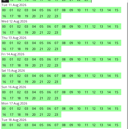
Tue 11 Aug 2026
00
01
02
03
04
05
06
07
08
09
10
11
12
13
14
15
16
17
18
19
20
21
22
23
Wed 12 Aug 2026
00
01
02
03
04
05
06
07
08
09
10
11
12
13
14
15
16
17
18
19
20
21
22
23
Thu 13 Aug 2026
00
01
02
03
04
05
06
07
08
09
10
11
12
13
14
15
16
17
18
19
20
21
22
23
Fri 14 Aug 2026
00
01
02
03
04
05
06
07
08
09
10
11
12
13
14
15
16
17
18
19
20
21
22
23
Sat 15 Aug 2026
00
01
02
03
04
05
06
07
08
09
10
11
12
13
14
15
16
17
18
19
20
21
22
23
Sun 16 Aug 2026
00
01
02
03
04
05
06
07
08
09
10
11
12
13
14
15
16
17
18
19
20
21
22
23
Mon 17 Aug 2026
00
01
02
03
04
05
06
07
08
09
10
11
12
13
14
15
16
17
18
19
20
21
22
23
Tue 18 Aug 2026
00
01
02
03
04
05
06
07
08
09
10
11
12
13
14
15