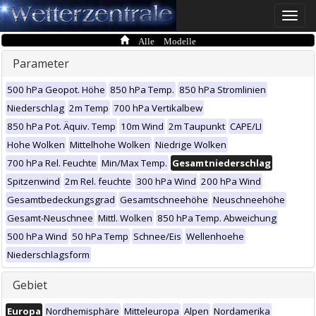
Toggle
naviga
Alle Modelle
Parameter
500 hPa Geopot. Höhe
850 hPa Temp.
850 hPa Stromlinien
Niederschlag
2m Temp
700 hPa Vertikalbew
850 hPa Pot. Äquiv. Temp
10m Wind
2m Taupunkt
CAPE/LI
Hohe Wolken
Mittelhohe Wolken
Niedrige Wolken
700 hPa Rel. Feuchte
Min/Max Temp.
Gesamtniederschlag
Spitzenwind
2m Rel. feuchte
300 hPa Wind
200 hPa Wind
Gesamtbedeckungsgrad
Gesamtschneehöhe
Neuschneehöhe
Gesamt-Neuschnee
Mittl. Wolken
850 hPa Temp. Abweichung
500 hPa Wind
50 hPa Temp
Schnee/Eis
Wellenhoehe
Niederschlagsform
Gebiet
Europa
Nordhemisphäre
Mitteleuropa
Alpen
Nordamerika