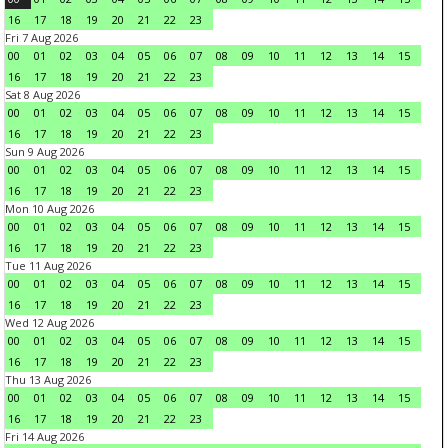
16
17
18
19
20
21
22
23
Fri 7 Aug 2026
00
01
02
03
04
05
06
07
08
09
10
11
12
13
14
15
16
17
18
19
20
21
22
23
Sat 8 Aug 2026
00
01
02
03
04
05
06
07
08
09
10
11
12
13
14
15
16
17
18
19
20
21
22
23
Sun 9 Aug 2026
00
01
02
03
04
05
06
07
08
09
10
11
12
13
14
15
16
17
18
19
20
21
22
23
Mon 10 Aug 2026
00
01
02
03
04
05
06
07
08
09
10
11
12
13
14
15
16
17
18
19
20
21
22
23
Tue 11 Aug 2026
00
01
02
03
04
05
06
07
08
09
10
11
12
13
14
15
16
17
18
19
20
21
22
23
Wed 12 Aug 2026
00
01
02
03
04
05
06
07
08
09
10
11
12
13
14
15
16
17
18
19
20
21
22
23
Thu 13 Aug 2026
00
01
02
03
04
05
06
07
08
09
10
11
12
13
14
15
16
17
18
19
20
21
22
23
Fri 14 Aug 2026