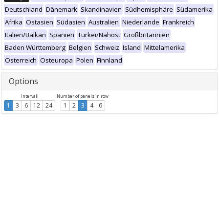
Deutschland
Dänemark
Skandinavien
Südhemisphäre
Südamerika
Afrika
Ostasien
Südasien
Australien
Niederlande
Frankreich
Italien/Balkan
Spanien
Türkei/Nahost
Großbritannien
Baden Württemberg
Belgien
Schweiz
Island
Mittelamerika
Österreich
Osteuropa
Polen
Finnland
Options
Intervall
Number of panels in row
1
3
6
12
24
1
2
3
4
6