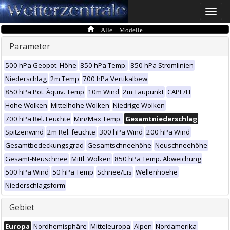
Toggle
naviga
Alle Modelle
Parameter
500 hPa Geopot. Höhe
850 hPa Temp.
850 hPa Stromlinien
Niederschlag
2m Temp
700 hPa Vertikalbew
850 hPa Pot. Äquiv. Temp
10m Wind
2m Taupunkt
CAPE/LI
Hohe Wolken
Mittelhohe Wolken
Niedrige Wolken
700 hPa Rel. Feuchte
Min/Max Temp.
Gesamtniederschlag
Spitzenwind
2m Rel. feuchte
300 hPa Wind
200 hPa Wind
Gesamtbedeckungsgrad
Gesamtschneehöhe
Neuschneehöhe
Gesamt-Neuschnee
Mittl. Wolken
850 hPa Temp. Abweichung
500 hPa Wind
50 hPa Temp
Schnee/Eis
Wellenhoehe
Niederschlagsform
Gebiet
Europa
Nordhemisphäre
Mitteleuropa
Alpen
Nordamerika