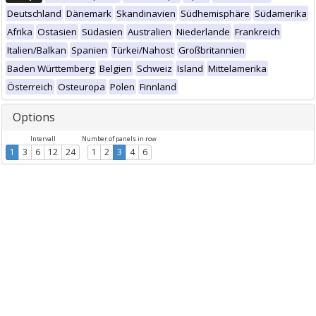
Deutschland
Dänemark
Skandinavien
Südhemisphäre
Südamerika
Afrika
Ostasien
Südasien
Australien
Niederlande
Frankreich
Italien/Balkan
Spanien
Türkei/Nahost
Großbritannien
Baden Württemberg
Belgien
Schweiz
Island
Mittelamerika
Österreich
Osteuropa
Polen
Finnland
Options
Intervall
Number of panels in row
1
3
6
12
24
1
2
3
4
6