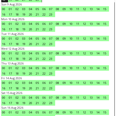
Sun 9 Aug 2026
00
01
02
03
04
05
06
07
08
09
10
11
12
13
14
15
16
17
18
19
20
21
22
23
Mon 10 Aug 2026
00
01
02
03
04
05
06
07
08
09
10
11
12
13
14
15
16
17
18
19
20
21
22
23
Tue 11 Aug 2026
00
01
02
03
04
05
06
07
08
09
10
11
12
13
14
15
16
17
18
19
20
21
22
23
Wed 12 Aug 2026
00
01
02
03
04
05
06
07
08
09
10
11
12
13
14
15
16
17
18
19
20
21
22
23
Thu 13 Aug 2026
00
01
02
03
04
05
06
07
08
09
10
11
12
13
14
15
16
17
18
19
20
21
22
23
Fri 14 Aug 2026
00
01
02
03
04
05
06
07
08
09
10
11
12
13
14
15
16
17
18
19
20
21
22
23
Sat 15 Aug 2026
00
01
02
03
04
05
06
07
08
09
10
11
12
13
14
15
16
17
18
19
20
21
22
23
Sun 16 Aug 2026
00
01
02
03
04
05
06
07
08
09
10
11
12
13
14
15