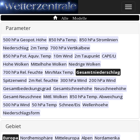
Toggle
naviga
Alle Modelle
Parameter
500 hPa Geopot. Höhe
850 hPa Temp.
850 hPa Stromlinien
Niederschlag
2m Temp
700 hPa Vertikalbew
850 hPa Pot. Äquiv. Temp
10m Wind
2m Taupunkt
CAPE/LI
Hohe Wolken
Mittelhohe Wolken
Niedrige Wolken
700 hPa Rel. Feuchte
Min/Max Temp.
Gesamtniederschlag
Spitzenwind
2m Rel. feuchte
300 hPa Wind
200 hPa Wind
Gesamtbedeckungsgrad
Gesamtschneehöhe
Neuschneehöhe
Gesamt-Neuschnee
Mittl. Wolken
850 hPa Temp. Abweichung
500 hPa Wind
50 hPa Temp
Schnee/Eis
Wellenhoehe
Niederschlagsform
Gebiet
Europa
Nordhemisphäre
Mitteleuropa
Alpen
Nordamerika