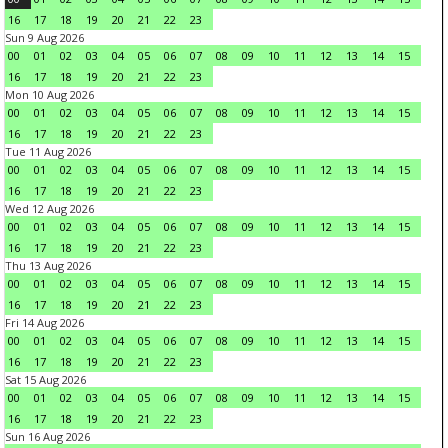
16
17
18
19
20
21
22
23
Sun 9 Aug 2026
00
01
02
03
04
05
06
07
08
09
10
11
12
13
14
15
16
17
18
19
20
21
22
23
Mon 10 Aug 2026
00
01
02
03
04
05
06
07
08
09
10
11
12
13
14
15
16
17
18
19
20
21
22
23
Tue 11 Aug 2026
00
01
02
03
04
05
06
07
08
09
10
11
12
13
14
15
16
17
18
19
20
21
22
23
Wed 12 Aug 2026
00
01
02
03
04
05
06
07
08
09
10
11
12
13
14
15
16
17
18
19
20
21
22
23
Thu 13 Aug 2026
00
01
02
03
04
05
06
07
08
09
10
11
12
13
14
15
16
17
18
19
20
21
22
23
Fri 14 Aug 2026
00
01
02
03
04
05
06
07
08
09
10
11
12
13
14
15
16
17
18
19
20
21
22
23
Sat 15 Aug 2026
00
01
02
03
04
05
06
07
08
09
10
11
12
13
14
15
16
17
18
19
20
21
22
23
Sun 16 Aug 2026