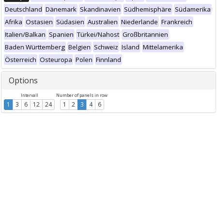
Deutschland
Dänemark
Skandinavien
Südhemisphäre
Südamerika
Afrika
Ostasien
Südasien
Australien
Niederlande
Frankreich
Italien/Balkan
Spanien
Türkei/Nahost
Großbritannien
Baden Württemberg
Belgien
Schweiz
Island
Mittelamerika
Österreich
Osteuropa
Polen
Finnland
Options
Intervall
Number of panels in row
1
3
6
12
24
1
2
3
4
6