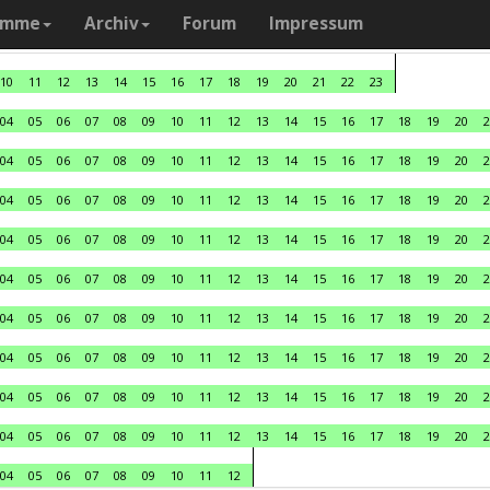
amme
Archiv
Forum
Impressum
10
11
12
13
14
15
16
17
18
19
20
21
22
23
04
05
06
07
08
09
10
11
12
13
14
15
16
17
18
19
20
2
04
05
06
07
08
09
10
11
12
13
14
15
16
17
18
19
20
2
04
05
06
07
08
09
10
11
12
13
14
15
16
17
18
19
20
2
04
05
06
07
08
09
10
11
12
13
14
15
16
17
18
19
20
2
04
05
06
07
08
09
10
11
12
13
14
15
16
17
18
19
20
2
04
05
06
07
08
09
10
11
12
13
14
15
16
17
18
19
20
2
04
05
06
07
08
09
10
11
12
13
14
15
16
17
18
19
20
2
04
05
06
07
08
09
10
11
12
13
14
15
16
17
18
19
20
2
04
05
06
07
08
09
10
11
12
13
14
15
16
17
18
19
20
2
04
05
06
07
08
09
10
11
12