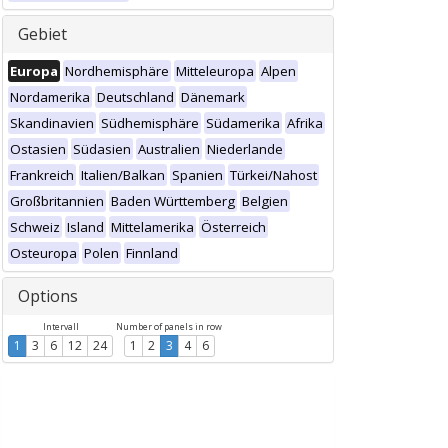
Gebiet
Europa
Nordhemisphäre
Mitteleuropa
Alpen
Nordamerika
Deutschland
Dänemark
Skandinavien
Südhemisphäre
Südamerika
Afrika
Ostasien
Südasien
Australien
Niederlande
Frankreich
Italien/Balkan
Spanien
Türkei/Nahost
Großbritannien
Baden Württemberg
Belgien
Schweiz
Island
Mittelamerika
Österreich
Osteuropa
Polen
Finnland
Options
Intervall
Number of panels in row
1
3
6
12
24
1
2
3
4
6