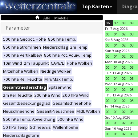
Top Karten
Diagr
Alle Modelle
06
07
08
09
Parameter
Fri 7 Aug 2026
00
01
02
03
500 hPa Geopot. Höhe
850 hPa Temp.
Sat 8 Aug 2026
00
01
02
03
850 hPa Stromlinien
Niederschlag
2m Temp
Sun 9 Aug 2026
700 hPa Vertikalbew
850 hPa Pot. Äquiv. Temp
00
01
02
03
Mon 10 Aug 2026
10m Wind
2m Taupunkt
CAPE/LI
Hohe Wolken
00
01
02
03
Mittelhohe Wolken
Niedrige Wolken
Tue 11 Aug 2026
00
01
02
03
700 hPa Rel. Feuchte
Min/Max Temp.
Wed 12 Aug 2026
Gesamtniederschlag
Spitzenwind
00
01
02
03
2m Rel. feuchte
300 hPa Wind
200 hPa Wind
Thu 13 Aug 2026
00
01
02
03
Gesamtbedeckungsgrad
Gesamtschneehöhe
Fri 14 Aug 2026
Neuschneehöhe
Gesamt-Neuschnee
Mittl. Wolken
00
01
02
03
Sat 15 Aug 2026
850 hPa Temp. Abweichung
500 hPa Wind
00
01
02
03
50 hPa Temp
Schnee/Eis
Wellenhoehe
Sun 16 Aug 2026
00
01
02
03
Niederschlagsform