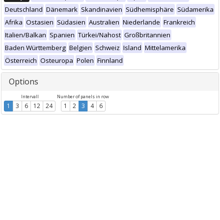
Deutschland
Dänemark
Skandinavien
Südhemisphäre
Südamerika
Afrika
Ostasien
Südasien
Australien
Niederlande
Frankreich
Italien/Balkan
Spanien
Türkei/Nahost
Großbritannien
Baden Württemberg
Belgien
Schweiz
Island
Mittelamerika
Österreich
Osteuropa
Polen
Finnland
Options
Intervall
Number of panels in row
1
3
6
12
24
1
2
3
4
6