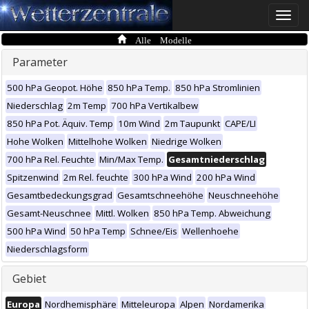
Toggle
naviga
Alle Modelle
Parameter
500 hPa Geopot. Höhe
850 hPa Temp.
850 hPa Stromlinien
Niederschlag
2m Temp
700 hPa Vertikalbew
850 hPa Pot. Äquiv. Temp
10m Wind
2m Taupunkt
CAPE/LI
Hohe Wolken
Mittelhohe Wolken
Niedrige Wolken
700 hPa Rel. Feuchte
Min/Max Temp.
Gesamtniederschlag
Spitzenwind
2m Rel. feuchte
300 hPa Wind
200 hPa Wind
Gesamtbedeckungsgrad
Gesamtschneehöhe
Neuschneehöhe
Gesamt-Neuschnee
Mittl. Wolken
850 hPa Temp. Abweichung
500 hPa Wind
50 hPa Temp
Schnee/Eis
Wellenhoehe
Niederschlagsform
Gebiet
Europa
Nordhemisphäre
Mitteleuropa
Alpen
Nordamerika